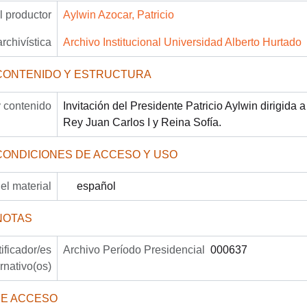
 productor
Aylwin Azocar, Patricio
archivística
Archivo Institucional Universidad Alberto Hurtado
CONTENIDO Y ESTRUCTURA
 contenido
Invitación del Presidente Patricio Aylwin dirigida
Rey Juan Carlos I y Reina Sofía.
CONDICIONES DE ACCESO Y USO
el material
español
NOTAS
tificador/es
Archivo Período Presidencial
000637
ernativo(os)
DE ACCESO