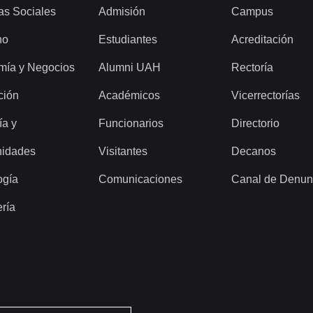
as Sociales
Admisión
Campus
ho
Estudiantes
Acreditación
mía y Negocios
Alumni UAH
Rectoría
ción
Académicos
Vicerrectorías
ía y
Funcionarios
Directorio
idades
Visitantes
Decanos
ogía
Comunicaciones
Canal de Denun
ería