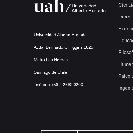
Cienci
Derec
Econo
Universidad Alberto Hurtado
Educa
Avda. Bernardo O’Higgins 1825
Filosof
Metro Los Héroes
Human
Santiago de Chile
Psicol
Teléfono +56 2 2692 0200
Ingeni