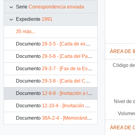
Serie
Correspondencia enviada
Expediente
1991
35 más...
Documento
29-3-5 - [Carta de excusas de Carlos Lleras Restrepo]
ÁREA DE 
Documento
29-3-6 - [Carta del Partido Demócrata Cristiano de Colombia]
Código de 
Documento
29-3-7 - [Fax de la Escuela República de Chile en Colombia]
Documento
29-3-8 - [Carta del Consulado General de Chile en Colombia]
Documento
12-9-8 - [Invitación a los Reyes de España]
Nivel de 
Documento
12-10-4 - [Invitación a recepción en honor al Presidente de la República de Argentina]
Volumen
Documento
38A-2-4 - [Memorándum del Presidente de la República solicitando a Edgardo Boeninger leer Documento Militar].
ÁREA DE 
Documento
28-1-7 - Memorándum de Marcelo Zapata Cancino a Carlos Bascuñan