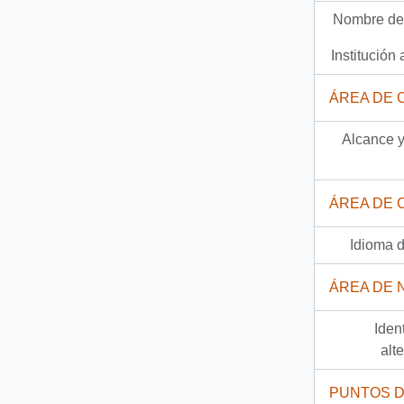
Nombre del
Documento
44-2-13 - [Carta sobre informe Comisión de Verdad y Reconciliación].
Institución 
2153 más...
ÁREA DE 
Alcance y
ÁREA DE 
Idioma d
ÁREA DE 
Iden
alt
PUNTOS 