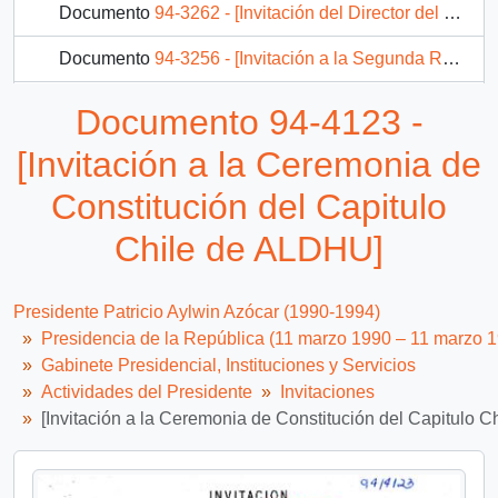
Documento
94-3262 - [Invitación del Director del Diario Oficial]
Documento
94-3256 - [Invitación a la Segunda Reunión Ministerial Americana de Seguimiento a los Planes Nacionales de Acción en favor de la Infancia]
Documento
94-3260 - [Invitación a la Ceremonia Inaugural de la III Feria de la Educación Chilena Educa'94]
Documento 94-4123 -
34 más...
[Invitación a la Ceremonia de
Constitución del Capitulo
Chile de ALDHU]
Presidente Patricio Aylwin Azócar (1990-1994)
Presidencia de la República (11 marzo 1990 – 11 marzo 
Gabinete Presidencial, Instituciones y Servicios
Actividades del Presidente
Invitaciones
[Invitación a la Ceremonia de Constitución del Capitulo 