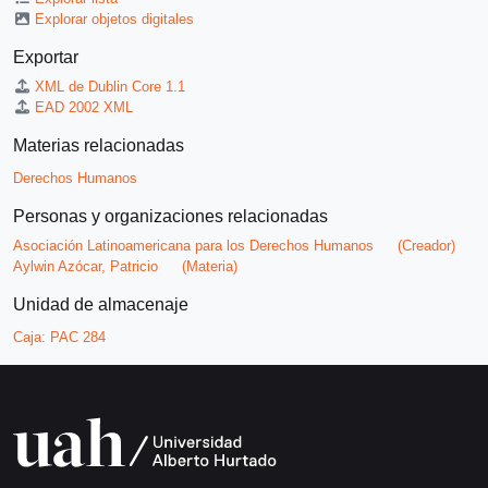
Explorar objetos digitales
Exportar
XML de Dublin Core 1.1
EAD 2002 XML
Materias relacionadas
Derechos Humanos
Personas y organizaciones relacionadas
Asociación Latinoamericana para los Derechos Humanos
(Creador)
Aylwin Azócar, Patricio
(Materia)
Unidad de almacenaje
Caja:
PAC 284