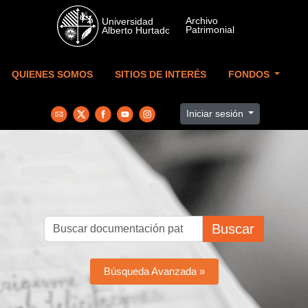
Skip to main content
QUIENES SOMOS
SITIOS DE INTERÉS
FONDOS
Iniciar sesión
Buscar
Búsqueda Avanzada »