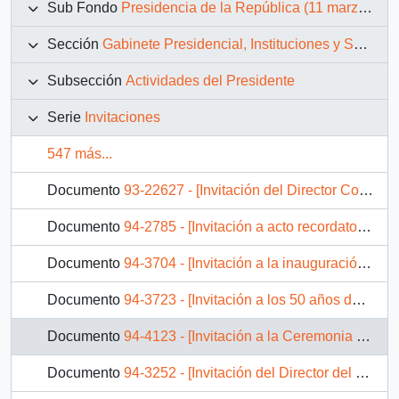
Sub Fondo
Presidencia de la República (11 marzo 1990 – 11 marzo 1994)
Sección
Gabinete Presidencial, Instituciones y Servicios
Subsección
Actividades del Presidente
Serie
Invitaciones
547 más...
Documento
93-22627 - [Invitación del Director Colegio Bellavista]
Documento
94-2785 - [Invitación a acto recordatorio en homenaje a Tucapel Jiménez]
Documento
94-3704 - [Invitación a la inauguración de la exposición del maestro Osvaldo Guayasamín]
Documento
94-3723 - [Invitación a los 50 años de sacerdocio del padre Provenzano quien celebrará la eucaristía ese día]
Documento
94-4123 - [Invitación a la Ceremonia de Constitución del Capitulo Chile de ALDHU]
Documento
94-3252 - [Invitación del Director del Diario Oficial]