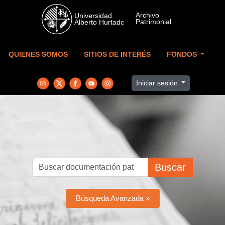
Skip to main content
QUIENES SOMOS
SITIOS DE INTERÉS
FONDOS
Iniciar sesión
Buscar
Búsqueda Avanzada »