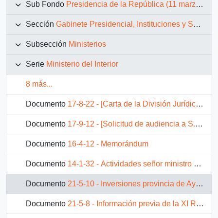
Sub Fondo
Presidencia de la República (11 marzo 1990 – 11 marzo 1994)
Sección
Gabinete Presidencial, Instituciones y Servicios
Subsección
Ministerios
Serie
Ministerio del Interior
8 más...
Documento
17-8-22 - [Carta de la División Jurídica del Ministerio del Interior]
Documento
17-9-12 - [Solicitud de audiencia a S.E. el Presidente de la República, a través del Ministro del Interior].
Documento
16-4-12 - Memorándum
Documento
14-1-32 - Actividades señor ministro del interior día lunes 8 de abril 1991
Documento
21-5-10 - Inversiones provincia de Aysén
Documento
21-5-8 - Información previa de la XI Región de Aisen, a la reunion de intendentes regionales con S.E el presidente de la república