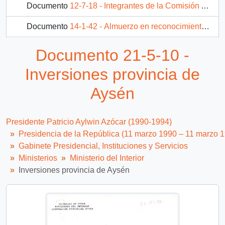
Documento
12-7-18 - Integrantes de la Comisión Asesora del Sr. Ministro del Interior
Documento
14-1-42 - Almuerzo en reconocimiento día miércoles 24 de abril 1991
Documento
15-1-35 - [Fax con nómina de asistentes de la Unión Nacional de Padres y Amigos de Deficientes Mentales]
Documento 21-5-10 -
417 más...
Inversiones provincia de
Aysén
Presidente Patricio Aylwin Azócar (1990-1994)
Presidencia de la República (11 marzo 1990 – 11 marzo 
Gabinete Presidencial, Instituciones y Servicios
Ministerios
Ministerio del Interior
Inversiones provincia de Aysén