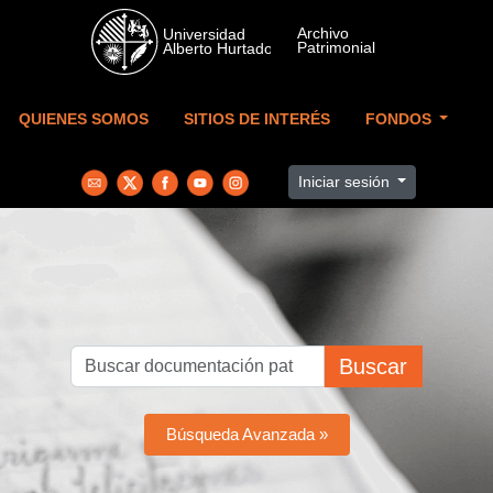
Skip to main content
QUIENES SOMOS
SITIOS DE INTERÉS
FONDOS
Iniciar sesión
Buscar
Búsqueda Avanzada »