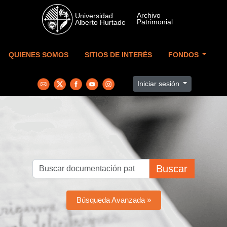
Skip to main content
QUIENES SOMOS
SITIOS DE INTERÉS
FONDOS
Iniciar sesión
Buscar
Búsqueda Avanzada »