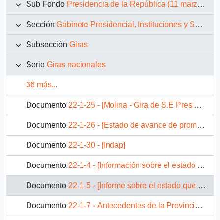
Sub Fondo
Presidencia de la República (11 marzo 1990 – 11 marzo 1994)
Sección
Gabinete Presidencial, Instituciones y Servicios
Subsección
Giras
Serie
Giras nacionales
36 más...
Documento
22-1-25 - [Molina - Gira de S.E Presidente de la República Don Patricio Aylwin Azocar a la VII Región del Maule]
Documento
22-1-26 - [Estado de avance de promesas de gira de 1990 - Gira de S.E Presidente de la República Don Patricio Aylwin Azocar a la VII Región del Maule].
Documento
22-1-30 - [Indap]
Documento
22-1-4 - [Información sobre el estado de la Tercera región}
Documento
22-1-5 - [Informe sobre el estado que se encuentra en la Tercera región]
Documento
22-1-7 - Antecedentes de la Provincia de Huasco.