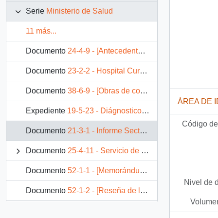
Serie
Ministerio de Salud
11 más...
Documento
24-4-9 - [Antecedentes del Hospital Herminda Martín de Chillán]
Documento
23-2-2 - Hospital Curanilahue
Documento
38-6-9 - [Obras de construcción para ser inauguradas en 1993]
ÁREA DE 
Expediente
19-5-23 - Diágnostico del Sector Salud II Región
Código de 
Documento
21-3-1 - Informe Sector Salud: Catástrofe que afectó a la Ciudad de Antofagasta
Documento
25-4-11 - Servicio de Salud de Viña del Mar-Quillota
Documento
52-1-1 - [Memorándum de campaña publicitaria del Ministerio de Salud sobre el consumo de Tabaco]
Nivel de 
Documento
52-1-2 - [Reseña de la Gestión Realizada ante el Ministerio de Salud para la Constitución de Referencia Nacional del Hospital Clínico JJ Aguirre]
Volumen
Documento
52-1-3 - [Convenio Hospital José Joaquín Aguirre con el Servicio de Salud Metropolitano Poniente]