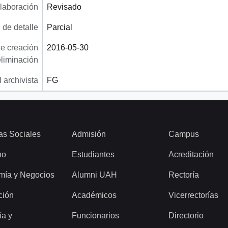
laboración
Revisado
 de detalle
Parcial
e creación
2016-05-30
eliminación
 archivista
FG
as Sociales
Admisión
Campus
ho
Estudiantes
Acreditación
mía y Negocios
Alumni UAH
Rectoría
ción
Académicos
Vicerrectorías
ía y
Funcionarios
Directorio