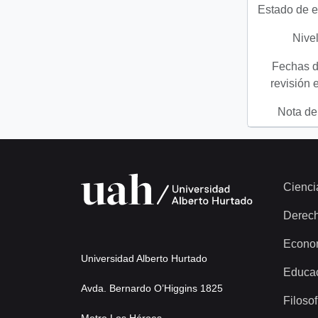
Estado de e
Nivel
Fechas d
revisión 
Nota del
Cienci
Derec
Econo
Universidad Alberto Hurtado
Educa
Avda. Bernardo O’Higgins 1825
Filosof