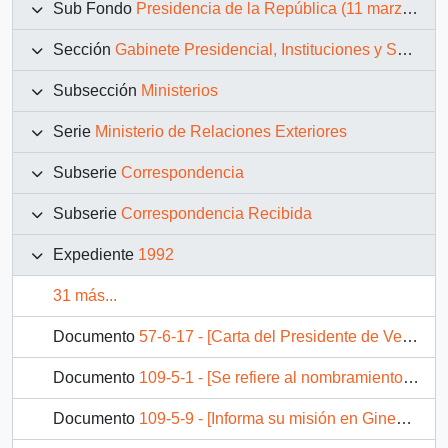
Sub Fondo
Presidencia de la República (11 marzo 1990 – 11 marzo 1994)
Sección
Gabinete Presidencial, Instituciones y Servicios
Subsección
Ministerios
Serie
Ministerio de Relaciones Exteriores
Subserie
Correspondencia
Subserie
Correspondencia Recibida
Expediente
1992
31 más...
Documento
57-6-17 - [Carta del Presidente de Venezuela]
Documento
109-5-1 - [Se refiere al nombramiento del Embajador Alterno ante Naciones Unidas en reemplazo de James Holger]
Documento
109-5-9 - [Informa su misión en Ginebra en las negociaciones multilaterales de Comercio de la Ronda Uruguay del GATT]