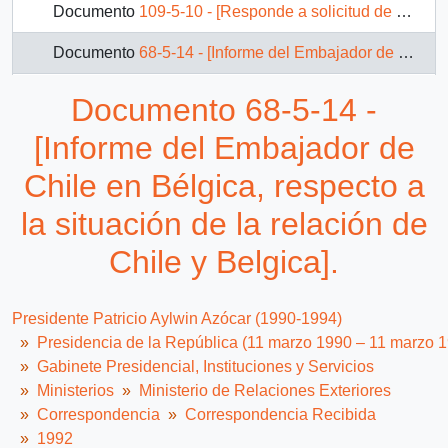
Documento
109-5-10 - [Responde a solicitud de mantener informado al Presidente de la República sobre su gestión y visión de la política exterior del país]
Documento
68-5-14 - [Informe del Embajador de Chile en Bélgica, respecto a la situación de la relación de Chile y Belgica].
Documento
68-5-7 - [Carta del embajador de Chile en Argentina al Presidente Aylwin].
Documento 68-5-14 -
Documento
68-6-14 - [Carta del Ministro Consejero Comercial en Londres al Ministro De Relaciones Exteriores, referente a las modificaciones de las condiciones de trabajo].
[Informe del Embajador de
Documento
68-6-15 - [Carta del Embajador de Chile en Londres al Presidente Aylwin].
Chile en Bélgica, respecto a
la situación de la relación de
Documento
112-9-4 - [Carta de agradecimiento por condecoración]
Chile y Belgica].
136 más...
Presidente Patricio Aylwin Azócar (1990-1994)
Presidencia de la República (11 marzo 1990 – 11 marzo 
Gabinete Presidencial, Instituciones y Servicios
Ministerios
Ministerio de Relaciones Exteriores
Correspondencia
Correspondencia Recibida
1992