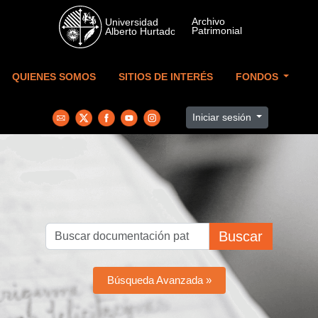
Skip to main content
QUIENES SOMOS
SITIOS DE INTERÉS
FONDOS
Iniciar sesión
Buscar
Búsqueda Avanzada »