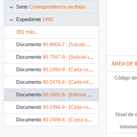
Serie
Correspondencia recibida
Expediente
1990
391 más...
Documento
90-8804-7 - [Saludo navideño de Delegación Permanente de Chile en Ginebra]
Documento
90-7597-9 - [Solicita traslado]
ÁREA DE 
Documento
90-2490-9 - [Carta con informe sobre alcoholismo del Arzobispo de Santiago].
Código de 
Documento
90-2478-6 - [Carta informando sobre participación en la Tercera Comisión de las Naciones Unidas].
Documento
90-2481-6 - [Informe de Viaje del Ministro de Salud a OMS-EUROPA].
Documento
90-2494-9 - [Carta con recordatorio del Primer Bautizo la localidad de Melipeuco].
Nivel de 
Documento
90-2488-8 - [Copia de declaración de la inconstitucionalidad de la letra f) del artículo 12 y el artículo 4° transitorio del Decreto Supremo N° 140, del Ministerio de la Vivienda y Urbanismo].
Volumen
Documento
90-2498-9 - [Indice de Precios al Consumidor, Base abril 1989=100, e Indice de Precios al por Mayor, Base diciembre 19/4=100].