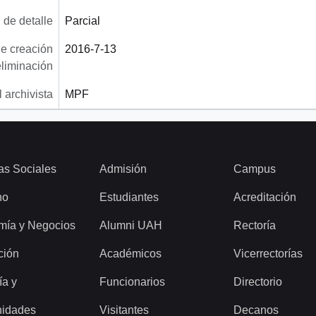
 de detalle
Parcial
e creación
2016-7-13
eliminación
 archivista
MPF
as Sociales
Admisión
Campus
ho
Estudiantes
Acreditación
mía y Negocios
Alumni UAH
Rectoría
ción
Académicos
Vicerrectorías
ía y
Funcionarios
Directorio
idades
Visitantes
Decanos