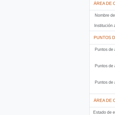
ÁREA DE 
Documento
90-2485-6 - [Informe sobre Jubilación Anticipada por Trabajos Pesados o en Ambientes Tóxicos].
Nombre del
719 más...
Institución 
PUNTOS 
Puntos de 
Puntos de 
Puntos de 
ÁREA DE 
Estado de e