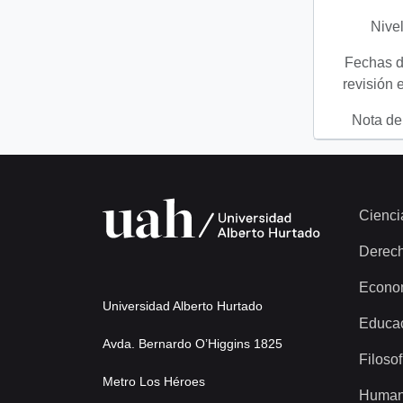
Nivel
Fechas d
revisión 
Nota del
Cienci
Derec
Econo
Universidad Alberto Hurtado
Educa
Avda. Bernardo O’Higgins 1825
Filosof
Metro Los Héroes
Human