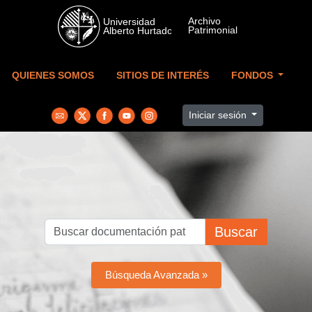
Skip to main content
QUIENES SOMOS
SITIOS DE INTERÉS
FONDOS
Iniciar sesión
Buscar
Búsqueda Avanzada »