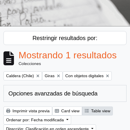
Restringir resultados por:
Mostrando 1 resultados
Colecciones
Remove filter:
Remove filter:
Remove filter:
Caldera (Chile)
Giras
Con objetos digitales
Opciones avanzadas de búsqueda
Imprimir vista previa
Card view
Table view
Ordenar por: Fecha modificada
Dirección: Clasificación en orden ascendente