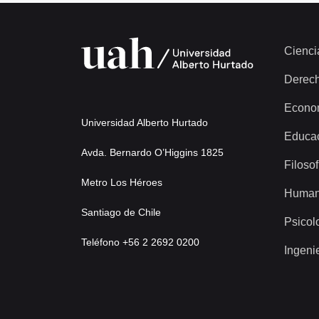
Cienci
Derec
Econo
Universidad Alberto Hurtado
Educa
Avda. Bernardo O’Higgins 1825
Filosof
Metro Los Héroes
Human
Santiago de Chile
Psicol
Teléfono +56 2 2692 0200
Ingeni