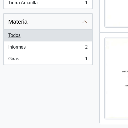
Tierra Amarilla
1
, 1 resultados
Materia
Todos
Informes
2
, 2 resultados
Giras
1
, 1 resultados