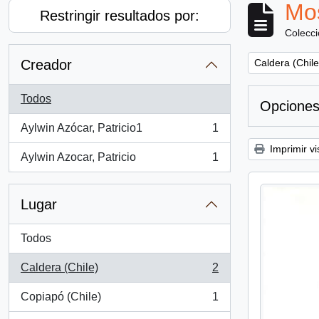
Mos
Restringir resultados por:
Colecc
Remove filter:
Creador
Caldera (Chile
Todos
Opciones
Aylwin Azócar, Patricio1
1
, 1 resultados
Imprimir vi
Aylwin Azocar, Patricio
1
, 1 resultados
Lugar
Todos
Caldera (Chile)
2
, 2 resultados
Copiapó (Chile)
1
, 1 resultados