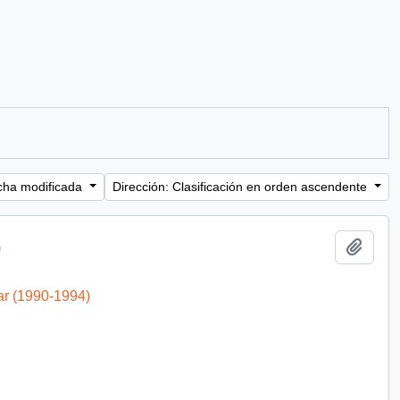
cha modificada
Dirección: Clasificación en orden ascendente
Añadi
)
ar (1990-1994)