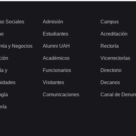
as Sociales
Admisión
Campus
ho
Estudiantes
Acreditación
mía y Negocios
Alumni UAH
Rectoría
ción
Académicos
Vicerrectorías
ía y
Funcionarios
Directorio
idades
Visitantes
Decanos
ogía
Comunicaciones
Canal de Denun
ería