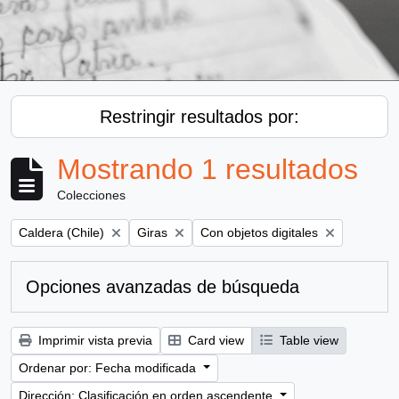
Restringir resultados por:
Mostrando 1 resultados
Colecciones
Remove filter:
Remove filter:
Remove filter:
Caldera (Chile)
Giras
Con objetos digitales
Opciones avanzadas de búsqueda
Imprimir vista previa
Card view
Table view
Ordenar por: Fecha modificada
Dirección: Clasificación en orden ascendente