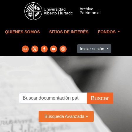
Skip to main content
QUIENES SOMOS
SITIOS DE INTERÉS
FONDOS
Iniciar sesión
Buscar
Búsqueda Avanzada »