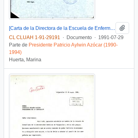
Añadi
[Carta de la Directora de la Escuela de Enfermería y Obstetricia de la Universidad de Valparaíso dirigida al Presidente Patricio Aylwin Azócar]
CL CLUAH 1-91-29191
·
Documento
·
1991-07-29
Parte de
Presidente Patricio Aylwin Azócar (1990-
1994)
Huerta, Marina