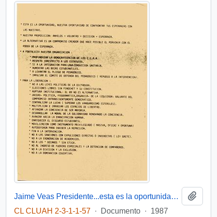
Añadi
Jaime Veas Presidente...esta es la oportunidad, nuestra oportunidad de confrontar tus esperanzas con las nuestras
CL CLUAH 2-3-1-1-57
·
Documento
·
1987