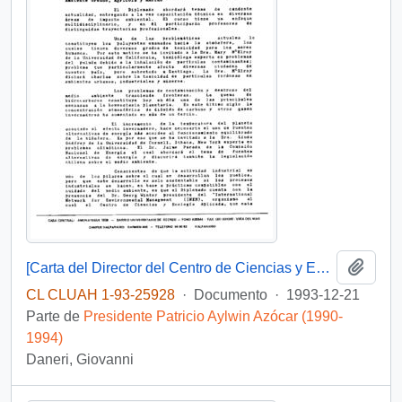
Añadi
[Carta del Director del Centro de Ciencias y Ecología Aplicada de la Universidad del Mar, mediante el cual informa sobre Diplomado de Ecología Aplicada al Medio Ambiente]
CL CLUAH 1-93-25928
·
Documento
·
1993-12-21
Parte de
Presidente Patricio Aylwin Azócar (1990-
1994)
Daneri, Giovanni