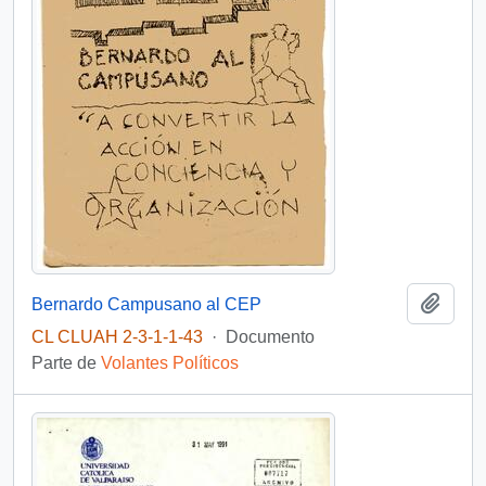
Añadi
Bernardo Campusano al CEP
CL CLUAH 2-3-1-1-43
·
Documento
Parte de
Volantes Políticos