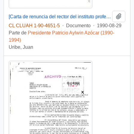
Añadi
[Carta de renuncia del rector del instituto profesional de Osorno]
CL CLUAH 1-90-4651-5
·
Documento
·
1990-08-29
Parte de
Presidente Patricio Aylwin Azócar (1990-
1994)
Uribe, Juan