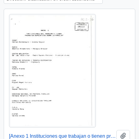
Añadi
[Anexo 1 Instituciones que trabajan o tienen proyectos específicos sobre a Familia]