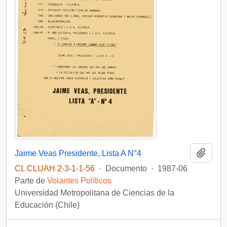
Añadi
Jaime Veas Presidente, Lista A N°4
CL CLUAH 2-3-1-1-56
·
Documento
·
1987-06
Parte de
Volantes Políticos
Universidad Metropolitana de Ciencias de la
Educación (Chile)