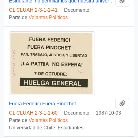
Añadi
Estudiante: no permitamos que nuestra universidad sea transformada en campo de batalla por el extremismo y los políticos...
CL CLUAH 2-3-1-1-41
·
Documento
Parte de
Volantes Políticos
Añadi
Fuera Federici Fuera Pinochet
CL CLUAH 2-3-1-1-60
·
Documento
·
1987-10-03
Parte de
Volantes Políticos
Universidad de Chile. Estudiantes