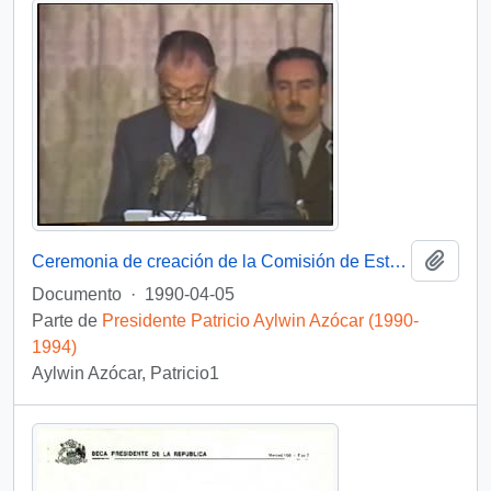
Añadi
Ceremonia de creación de la Comisión de Estudio de la Educación Superior : video
Documento
·
1990-04-05
Parte de
Presidente Patricio Aylwin Azócar (1990-
1994)
Aylwin Azócar, Patricio1