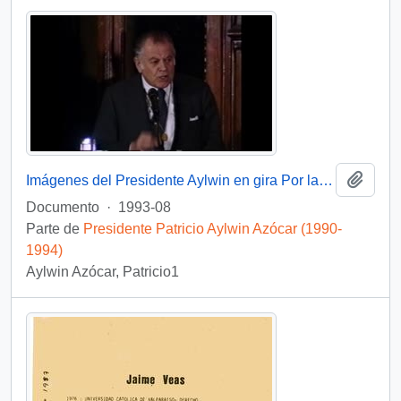
Añadi
Imágenes del Presidente Aylwin en gira Por la Primera Región: video
Documento
·
1993-08
Parte de
Presidente Patricio Aylwin Azócar (1990-
1994)
Aylwin Azócar, Patricio1