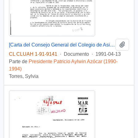
Añadi
[Carta del Consejo General del Colegio de Asistentes Sociales dirigida al Presidente Patricio Aylwin, mediante la cual solicitan recuperar la calidad universitaria de la carrera de Servicio Social]
CL CLUAH 1-91-9141
·
Documento
·
1991-04-13
Parte de
Presidente Patricio Aylwin Azócar (1990-
1994)
Torres, Sylvia