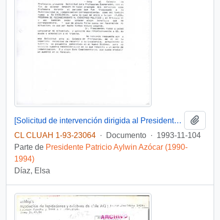
Añadi
[Solicitud de intervención dirigida al Presidente Patricio Aylwin, mediante la cual se expone caso de profesora exonerada]
CL CLUAH 1-93-23064
·
Documento
·
1993-11-104
Parte de
Presidente Patricio Aylwin Azócar (1990-
1994)
Díaz, Elsa