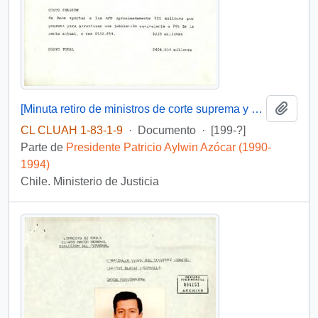
Añadi
[Minuta retiro de ministros de corte suprema y corte de apelaciones]
CL CLUAH 1-83-1-9
·
Documento
·
[199-?]
Parte de
Presidente Patricio Aylwin Azócar (1990-
1994)
Chile. Ministerio de Justicia