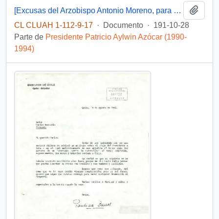
Añadi
[Excusas del Arzobispo Antonio Moreno, para asistir al Acto de la firma de los Proyectos sobre Asuntos Indígenas]
CL CLUAH 1-112-9-17
·
Documento
·
191-10-28
Parte de
Presidente Patricio Aylwin Azócar (1990-
1994)