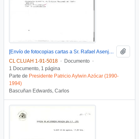
Añadi
[Envío de fotocopias cartas a Sr. Rafael Asenjo Zegers Secretario Ejecutivo de comisión Nacional del Medio Ambiente]
CL CLUAH 1-91-5018
·
Documento
·
1 Documento, 1 página
Parte de
Presidente Patricio Aylwin Azócar (1990-
1994)
Bascuñan Edwards, Carlos