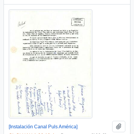
Añadi
[Instalación Canal Puls América]