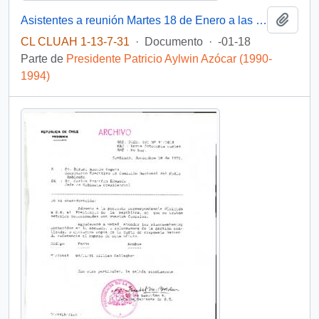
Añadi
Asistentes a reunión Martes 18 de Enero a las 18 hrs.
CL CLUAH 1-13-7-31
·
Documento
·
-01-18
Parte de
Presidente Patricio Aylwin Azócar (1990-
1994)