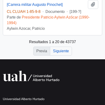
Añadi
[Carrera militar Augusto Pinochet]
CL CLUAH 1-85-9-8
·
Documento
·
[199-?]
Parte de
Presidente Patricio Aylwin Azócar (1990-
1994)
Aylwin Azocar, Patricio
Resultados 1 a 20 de 43737
Previa
Siguiente
Universidad Alberto Hurtado