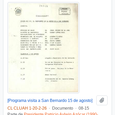
Añadi
[Programa visita a San Bernardo 15 de agosto]
CL CLUAH 1-20-2-26
·
Documento
·
08-15
Parte de
Presidente Patricio Aylwin Azócar (1990-