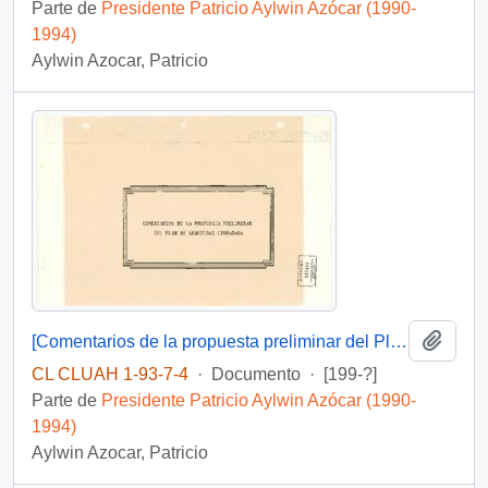
Parte de
Presidente Patricio Aylwin Azócar (1990-
1994)
Aylwin Azocar, Patricio
Añadi
[Comentarios de la propuesta preliminar del Plan de Seguridad Cuidadana]
CL CLUAH 1-93-7-4
·
Documento
·
[199-?]
Parte de
Presidente Patricio Aylwin Azócar (1990-
1994)
Aylwin Azocar, Patricio