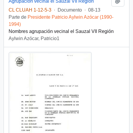
Añadi
Agrupación vecinal el Sauzal VII Región
CL CLUAH 1-12-5-3
·
Documento
·
08-13
Parte de
Presidente Patricio Aylwin Azócar (1990-
1994)
Nombres agrupación vecinal el Sauzal VII Región
Aylwin Azócar, Patricio1