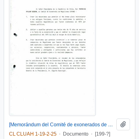
Añadi
[Memorándum del Comité de exonerados de Magallanes]
CL CLUAH 1-19-2-25
·
Documento
·
[199-?]