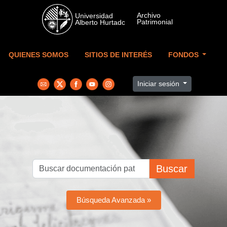
Skip to main content
QUIENES SOMOS
SITIOS DE INTERÉS
FONDOS
Iniciar sesión
Buscar
Búsqueda Avanzada »