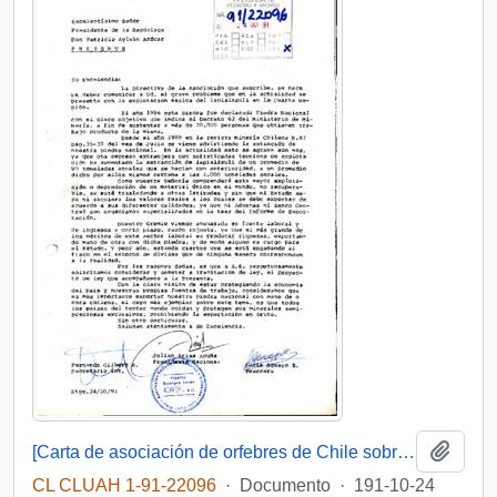
Añadi
[Carta de asociación de orfebres de Chile sobre exportación de lapislazuli]
CL CLUAH 1-91-22096
·
Documento
·
191-10-24