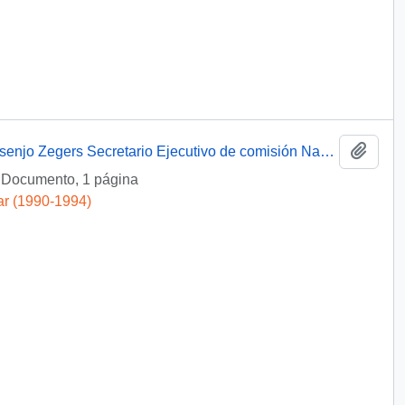
Añadi
[Envío de fotocopias cartas a Sr. Rafael Asenjo Zegers Secretario Ejecutivo de comisión Nacional del Medio Ambiente]
 Documento, 1 página
ar (1990-1994)