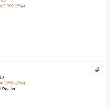
-15
ar (1990-1994)
Añadi
13
ar (1990-1994)
II Región