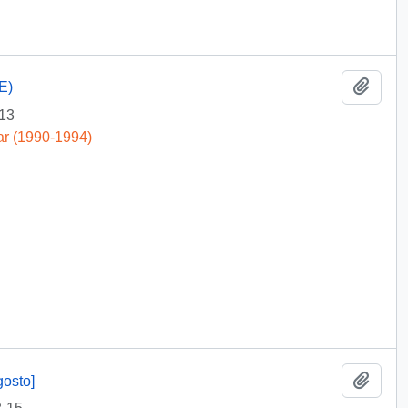
Añadi
E)
13
ar (1990-1994)
Añadi
gosto]