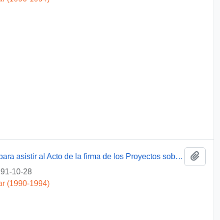
Añadi
[Excusas del Arzobispo Antonio Moreno, para asistir al Acto de la firma de los Proyectos sobre Asuntos Indígenas]
91-10-28
ar (1990-1994)