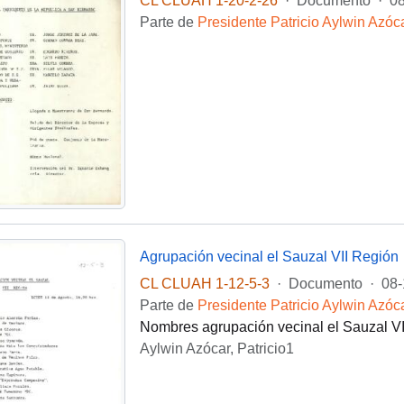
CL CLUAH 1-20-2-26
·
Documento
·
08
Parte de
Presidente Patricio Aylwin Azóc
Agrupación vecinal el Sauzal VII Región
CL CLUAH 1-12-5-3
·
Documento
·
08-
Parte de
Presidente Patricio Aylwin Azóc
Nombres agrupación vecinal el Sauzal V
Aylwin Azócar, Patricio1