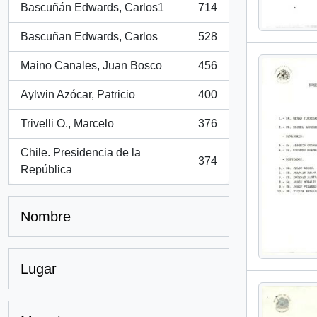
Bascuñán Edwards, Carlos1
714
, 714 resultados
Bascuñan Edwards, Carlos
528
, 528 resultados
Maino Canales, Juan Bosco
456
, 456 resultados
Aylwin Azócar, Patricio
400
, 400 resultados
Trivelli O., Marcelo
376
, 376 resultados
Chile. Presidencia de la
374
, 374 resultados
República
Nombre
Lugar