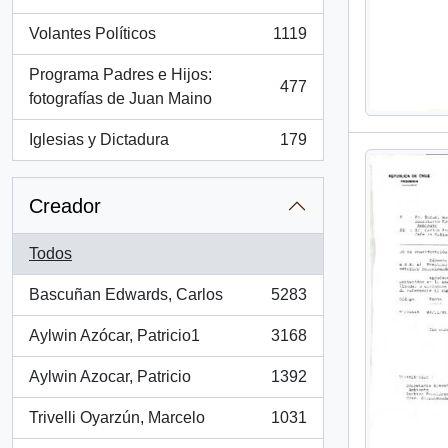
, 1286 resultados
Volantes Políticos
1119
, 1119 resultados
Programa Padres e Hijos:
477
, 477 resultados
fotografías de Juan Maino
Iglesias y Dictadura
179
, 179 resultados
Creador
Todos
Bascuñan Edwards, Carlos
5283
, 5283 resultados
Aylwin Azócar, Patricio1
3168
, 3168 resultados
Aylwin Azocar, Patricio
1392
, 1392 resultados
Trivelli Oyarzún, Marcelo
1031
, 1031 resultados