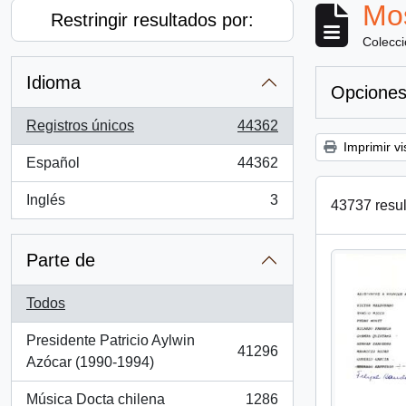
Mos
Restringir resultados por:
Colecc
Idioma
Opciones
Registros únicos
44362
, 44362 resultados
Imprimir vi
Español
44362
, 44362 resultados
Inglés
3
43737 resul
, 3 resultados
Parte de
Todos
Presidente Patricio Aylwin
41296
, 41296 resultados
Azócar (1990-1994)
Música Docta chilena
1286