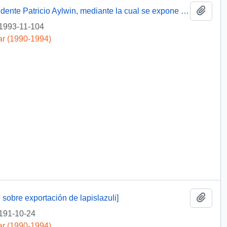
Añadi
[Solicitud de intervención dirigida al Presidente Patricio Aylwin, mediante la cual se expone caso de profesora exonerada]
1993-11-104
ar (1990-1994)
Añadi
 sobre exportación de lapislazuli]
191-10-24
ar (1990-1994)