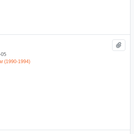
Añadi
-05
ar (1990-1994)