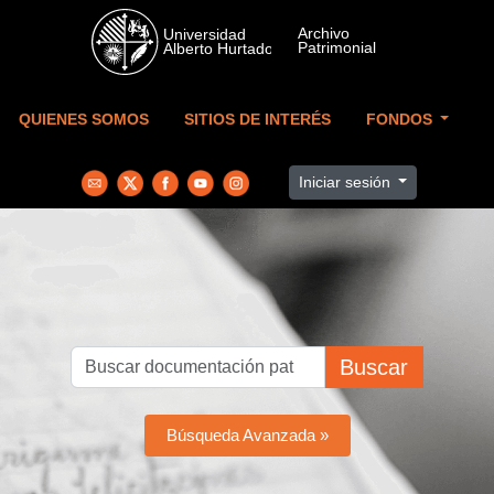
Skip to main content
QUIENES SOMOS
SITIOS DE INTERÉS
FONDOS
Iniciar sesión
Buscar
Búsqueda Avanzada »