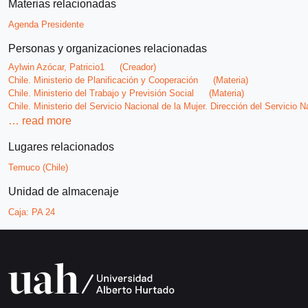
Materias relacionadas
Agenda Presidente
Personas y organizaciones relacionadas
Aylwin Azócar, Patricio1
(Creador)
Chile. Ministerio de Planificación y Cooperación
(Materia)
Chile. Ministerio del Trabajo y Previsión Social
(Materia)
Chile. Ministerio del Servicio Nacional de la Mujer. Dirección del Servicio N
…
read more
Lugares relacionados
Temuco (Chile)
Unidad de almacenaje
Caja:
PA 24