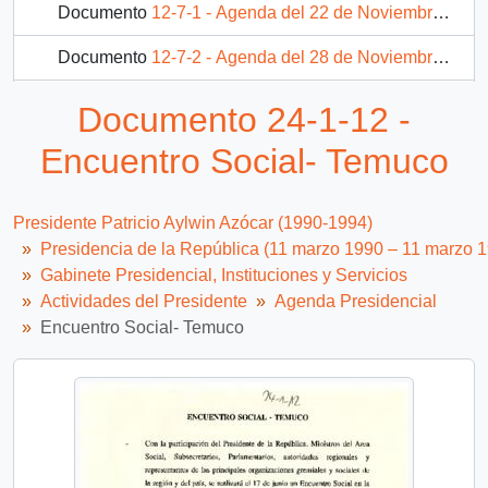
Documento
12-7-1 - Agenda del 22 de Noviembre de 1990
Documento
12-7-2 - Agenda del 28 de Noviembre de 1990.
Documento
12-7-3 - Programa de visita de S.E. el Presidente de la República a Los Ángeles.
Documento 24-1-12 -
553 más...
Encuentro Social- Temuco
Presidente Patricio Aylwin Azócar (1990-1994)
Presidencia de la República (11 marzo 1990 – 11 marzo 
Gabinete Presidencial, Instituciones y Servicios
Actividades del Presidente
Agenda Presidencial
Encuentro Social- Temuco