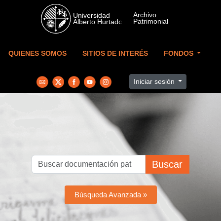
Skip to main content
QUIENES SOMOS
SITIOS DE INTERÉS
FONDOS
Iniciar sesión
Buscar
Búsqueda Avanzada »