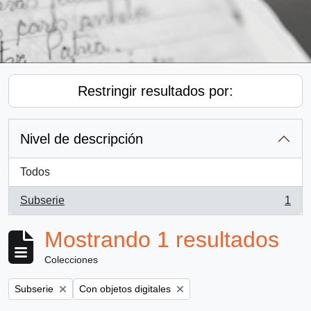
Restringir resultados por:
Nivel de descripción
Todos
Subserie
1
, 1 resultados
Mostrando 1 resultados
Colecciones
Remove filter:
Remove filter:
Subserie
Con objetos digitales