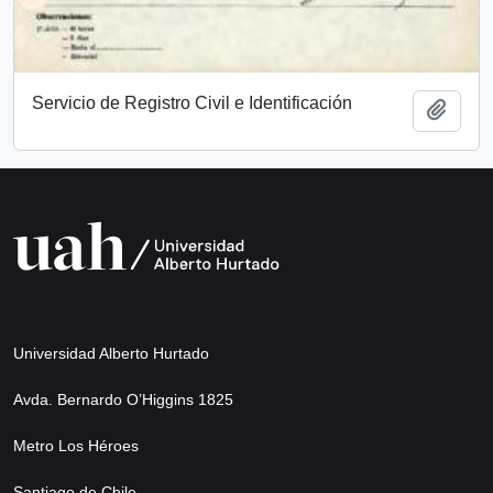
Servicio de Registro Civil e Identificación
Añadi
Universidad Alberto Hurtado
Avda. Bernardo O’Higgins 1825
Metro Los Héroes
Santiago de Chile