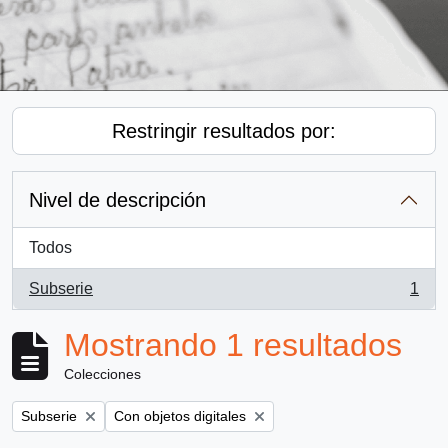
Restringir resultados por:
Nivel de descripción
Todos
Subserie
1
, 1 resultados
Mostrando 1 resultados
Colecciones
Remove filter:
Remove filter:
Subserie
Con objetos digitales