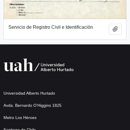
Servicio de Registro Civil e Identificación
Añadi
Universidad Alberto Hurtado
Avda. Bernardo O’Higgins 1825
Metro Los Héroes
Santiago de Chile