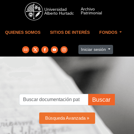
Skip to main content
QUIENES SOMOS
SITIOS DE INTERÉS
FONDOS
Iniciar sesión
Buscar
Búsqueda Avanzada »