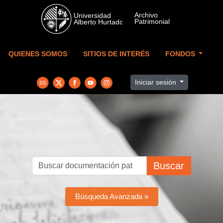
Skip to main content
QUIENES SOMOS
SITIOS DE INTERÉS
FONDOS
Iniciar sesión
Buscar
Búsqueda Avanzada »