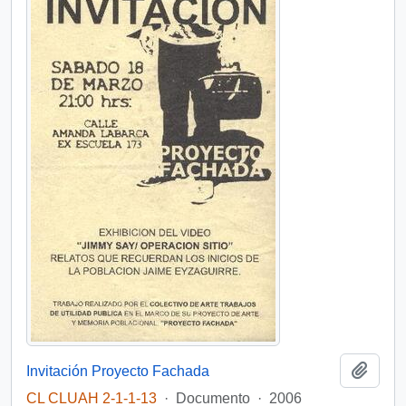
Añadi
Invitación Proyecto Fachada
CL CLUAH 2-1-1-13
·
Documento
·
2006