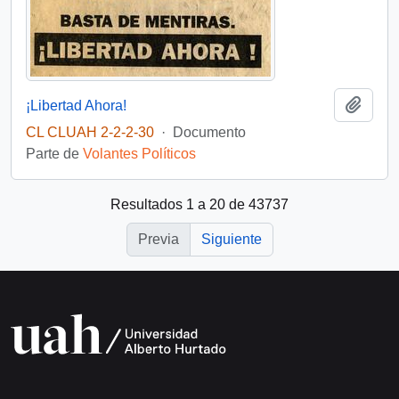
Añadi
¡Libertad Ahora!
CL CLUAH 2-2-2-30
·
Documento
Parte de
Volantes Políticos
Resultados 1 a 20 de 43737
Previa
Siguiente