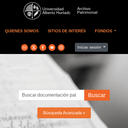
Skip to main content
QUIENES SOMOS
SITIOS DE INTERÉS
FONDOS
Iniciar sesión
Buscar
Búsqueda Avanzada »