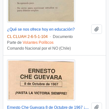
Añadi
¿Qué se nos ofrece hoy en educación?
CL CLUAH 2-6-5-1-104
·
Documento
Parte de
Volantes Políticos
Comando Nacional por el NO (Chile)
Añadi
Ernesto Che Guevara 8 de Octubre de 1967 ¡Hasta la victoria siempre!