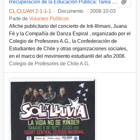
Añadi
Recuperación de la Educación Pública: Tarea de todos
CL CLUAH 2-1-1-1
·
Documento
·
2008-10-03
Parte de
Volantes Políticos
Afiche publicitario del concierto de Inti-Illimani, Juana
Fé y la Compañía de Danza Espiral , organizado por el
Colegio de Profesores A.G., la Confederación de
Estudiantes de Chile y otras organizaciones sociales,
en el marco del movimiento estudiantil del año 2008.
Colegio de Profesores de Chile A.G.