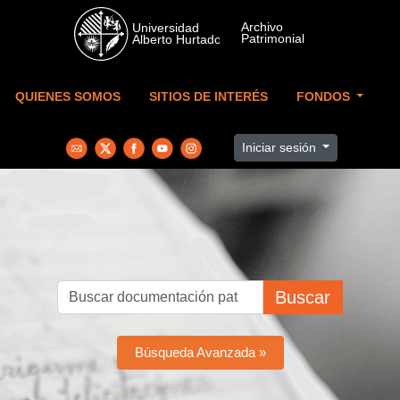
Skip to main content
QUIENES SOMOS
SITIOS DE INTERÉS
FONDOS
Iniciar sesión
Buscar
Búsqueda Avanzada »