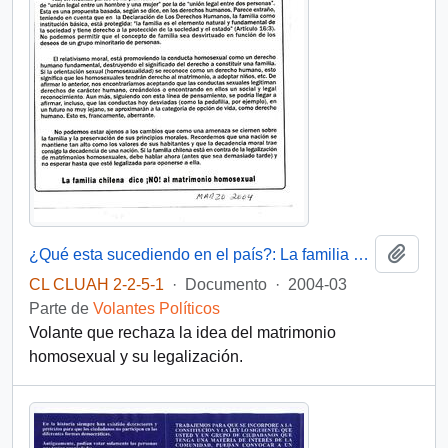
Añadi
¿Qué esta sucediendo en el país?: La familia chilena dice ¡NO! al maltrato homosexual
CL CLUAH 2-2-5-1
·
Documento
·
2004-03
Parte de
Volantes Políticos
Volante que rechaza la idea del matrimonio
homosexual y su legalización.