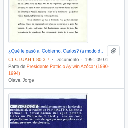
Añadi
¿Qué le pasó al Gobierno, Carlos? (a modo de catarsis funcionaria)
CL CLUAH 1-80-3-7
·
Documento
·
1991-09-01
Parte de
Presidente Patricio Aylwin Azócar (1990-
1994)
Olave, Jorge