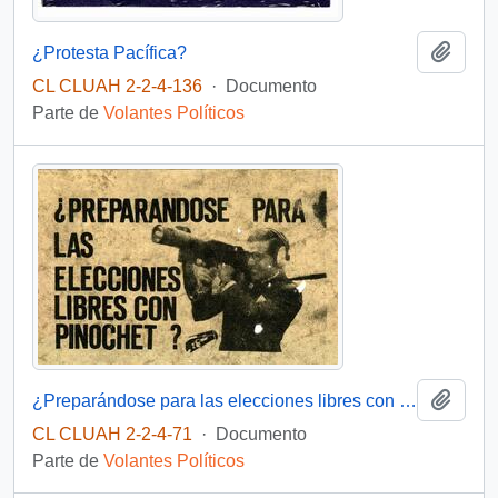
Añadi
¿Protesta Pacífica?
CL CLUAH 2-2-4-136
·
Documento
Parte de
Volantes Políticos
Añadi
¿Preparándose para las elecciones libres con Pinochet?
CL CLUAH 2-2-4-71
·
Documento
Parte de
Volantes Políticos