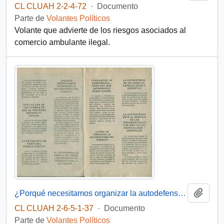
CL CLUAH 2-2-4-72
·
Documento
Parte de
Volantes Políticos
Volante que advierte de los riesgos asociados al
comercio ambulante ilegal.
Añadi
¿Porqué necesitamos organizar la autodefensa del pueblo?
CL CLUAH 2-6-5-1-37
·
Documento
Parte de
Volantes Políticos