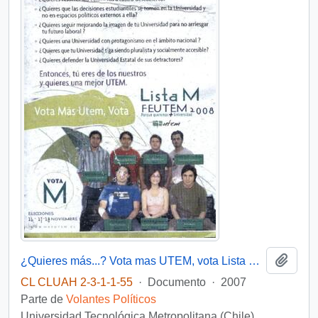
Añadi
¿Quieres más...? Vota mas UTEM, vota Lista M FEUTEM
CL CLUAH 2-3-1-1-55
·
Documento
·
2007
Parte de
Volantes Políticos
Universidad Tecnológica Metropolitana (Chile)