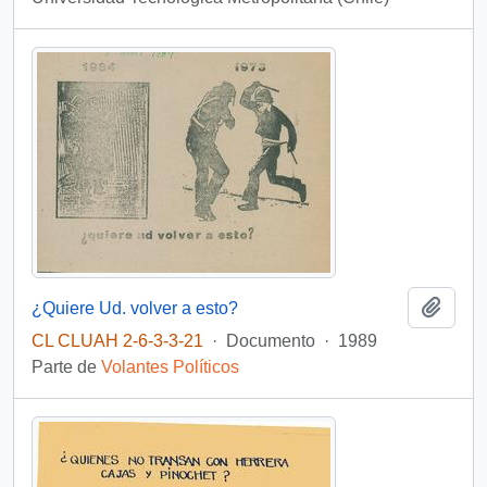
Añadi
¿Quiere Ud. volver a esto?
CL CLUAH 2-6-3-3-21
·
Documento
·
1989
Parte de
Volantes Políticos