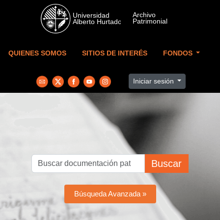
Skip to main content
QUIENES SOMOS
SITIOS DE INTERÉS
FONDOS
Iniciar sesión
Buscar
Búsqueda Avanzada »