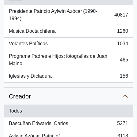
Presidente Patricio Aylwin Azócar (1990-
40817
, 40817 resultados
1994)
Música Docta chilena
1260
, 1260 resultados
Volantes Políticos
1034
, 1034 resultados
Programa Padres e Hijos: fotografías de Juan
465
, 465 resultados
Maino
Iglesias y Dictadura
156
, 156 resultados
Creador
Todos
Bascuñan Edwards, Carlos
5271
, 5271 resultados
Aylwin Azócar, Patricio1
3118