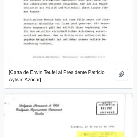
[Carta de Erwin Teufel al Presidente Patricio
Añadi
Aylwin Azócar]