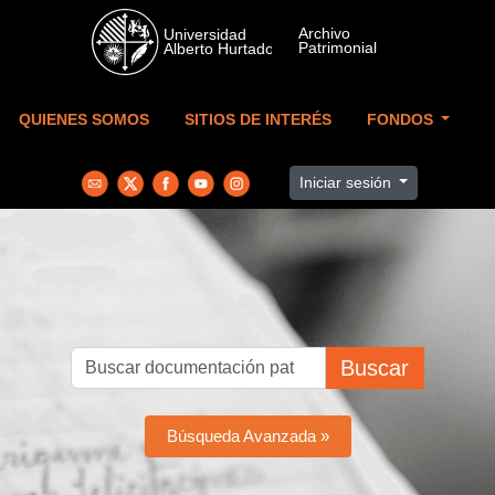
Skip to main content
QUIENES SOMOS
SITIOS DE INTERÉS
FONDOS
Iniciar sesión
Buscar
Búsqueda Avanzada »