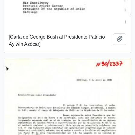
[Carta de George Bush al Presidente Patricio
Añadi
Aylwin Azócar]