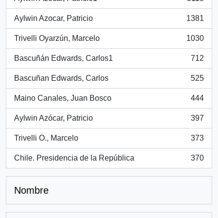
, 3118 resultados
Aylwin Azocar, Patricio
1381
, 1381 resultados
Trivelli Oyarzún, Marcelo
1030
, 1030 resultados
Bascuñán Edwards, Carlos1
712
, 712 resultados
Bascuñan Edwards, Carlos
525
, 525 resultados
Maino Canales, Juan Bosco
444
, 444 resultados
Aylwin Azócar, Patricio
397
, 397 resultados
Trivelli O., Marcelo
373
, 373 resultados
Chile. Presidencia de la República
370
, 370 resultados
Nombre