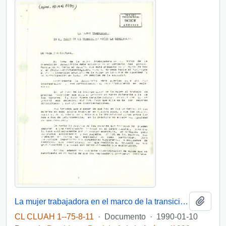
Añadi
La mujer trabajadora en el marco de la transición hacia la democracia.
CL CLUAH 1--75-8-11
·
Documento
·
1990-01-10