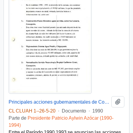
Añadi
Principales acciones gubernamentales de Concepción entre 1990-1993
CL CLUAH 1--26-5-20
·
Documento
·
1990
Parte de
Presidente Patricio Aylwin Azócar (1990-
1994)
Entre el Período 1990 1993 se anuncian las acciones