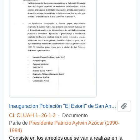
Añadi
Inauguracion Población "El Estoril" de San Antonio
CL CLUAH 1--26-1-3
·
Documento
Parte de
Presidente Patricio Aylwin Azócar (1990-
1994)
Consiste en los arreglos que se van a realizar en la