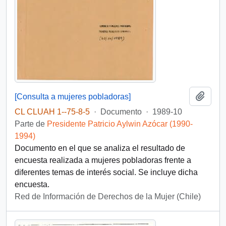
Añadi
[Consulta a mujeres pobladoras]
CL CLUAH 1--75-8-5
·
Documento
·
1989-10
Parte de
Presidente Patricio Aylwin Azócar (1990-
1994)
Documento en el que se analiza el resultado de
encuesta realizada a mujeres pobladoras frente a
diferentes temas de interés social. Se incluye dicha
encuesta.
Red de Información de Derechos de la Mujer (Chile)