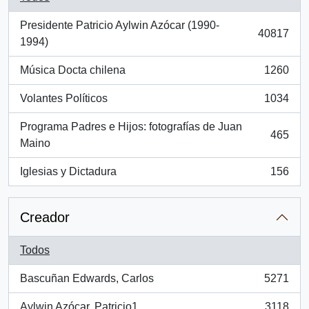
Presidente Patricio Aylwin Azócar (1990-
40817
, 40817 resultados
1994)
Música Docta chilena
1260
, 1260 resultados
Volantes Políticos
1034
, 1034 resultados
Programa Padres e Hijos: fotografías de Juan
465
, 465 resultados
Maino
Iglesias y Dictadura
156
, 156 resultados
Creador
Todos
Bascuñan Edwards, Carlos
5271
, 5271 resultados
Aylwin Azócar, Patricio1
3118