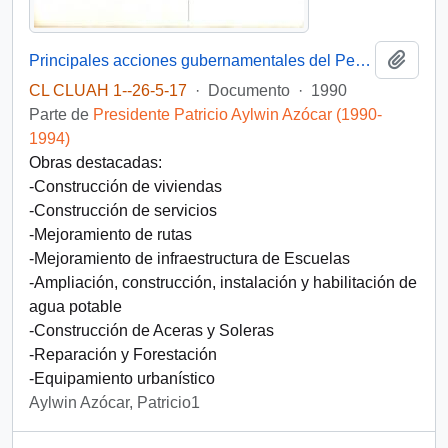
Añadi
Principales acciones gubernamentales del Período 1990-1993 Comuna de Melipilla
CL CLUAH 1--26-5-17
·
Documento
·
1990
Parte de
Presidente Patricio Aylwin Azócar (1990-
1994)
Obras destacadas:
-Construcción de viviendas
-Construcción de servicios
-Mejoramiento de rutas
-Mejoramiento de infraestructura de Escuelas
-Ampliación, construcción, instalación y habilitación de
agua potable
-Construcción de Aceras y Soleras
-Reparación y Forestación
-Equipamiento urbanístico
Aylwin Azócar, Patricio1