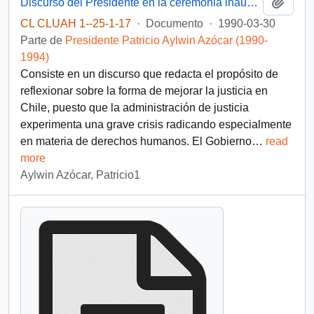
Añadi
Discurso del Presidente en la ceremonia inaugural de la convencion de Magistrados Judiciales
CL CLUAH 1--25-1-17
·
Documento
·
1990-03-30
Parte de
Presidente Patricio Aylwin Azócar (1990-
1994)
Consiste en un discurso que redacta el propósito de
reflexionar sobre la forma de mejorar la justicia en
Chile, puesto que la administración de justicia
experimenta una grave crisis radicando especialmente
en materia de derechos humanos. El Gobierno
…
read
more
Aylwin Azócar, Patricio1