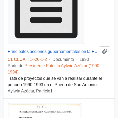
Añadi
Principales acciones gubernamentales en la Provincia de San Antonio Período 1990-1993
CL CLUAH 1--26-1-2
·
Documento
·
1990
Parte de
Presidente Patricio Aylwin Azócar (1990-
1994)
Trata de proyectos que se van a realizar durante el
periodo 1990-1993 en el Puerto de San Antonio.
Aylwin Azócar, Patricio1