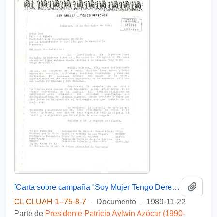
Añadi
[Carta sobre campaña "Soy Mujer Tengo Derecho"]
CL CLUAH 1--75-8-7
·
Documento
·
1989-11-22
Parte de
Presidente Patricio Aylwin Azócar (1990-