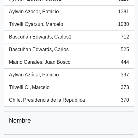
, 3118 resultados
Aylwin Azocar, Patricio
1381
, 1381 resultados
Trivelli Oyarzún, Marcelo
1030
, 1030 resultados
Bascuñán Edwards, Carlos1
712
, 712 resultados
Bascuñan Edwards, Carlos
525
, 525 resultados
Maino Canales, Juan Bosco
444
, 444 resultados
Aylwin Azócar, Patricio
397
, 397 resultados
Trivelli O., Marcelo
373
, 373 resultados
Chile. Presidencia de la República
370
, 370 resultados
Nombre