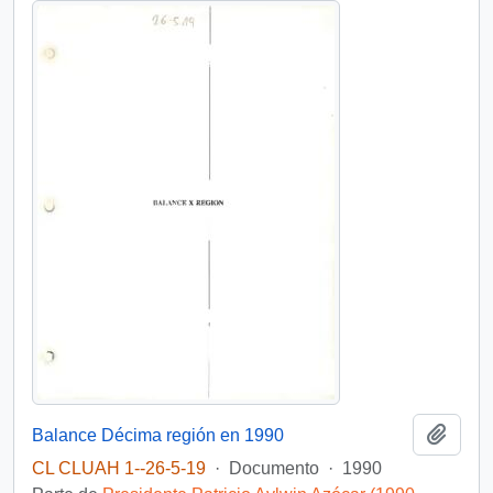
Añadi
Balance Décima región en 1990
CL CLUAH 1--26-5-19
·
Documento
·
1990