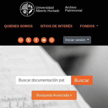
Skip to main content
QUIENES SOMOS
SITIOS DE INTERÉS
FONDOS
Iniciar sesión
Buscar
Búsqueda Avanzada »