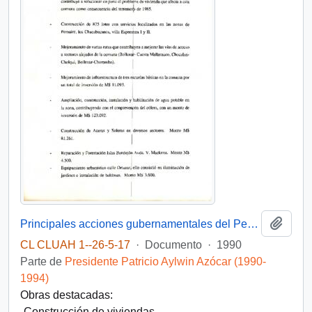
Añadi
Principales acciones gubernamentales del Período 1990-1993 Comuna de Melipilla
CL CLUAH 1--26-5-17
·
Documento
·
1990
Parte de
Presidente Patricio Aylwin Azócar (1990-
1994)
Obras destacadas:
-Construcción de viviendas