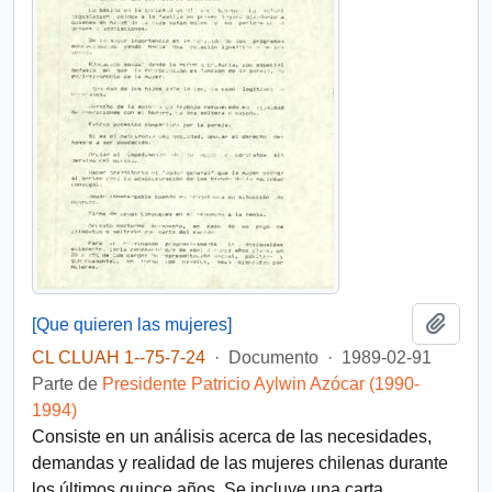
Añadi
[Que quieren las mujeres]
CL CLUAH 1--75-7-24
·
Documento
·
1989-02-91
Parte de
Presidente Patricio Aylwin Azócar (1990-
1994)
Consiste en un análisis acerca de las necesidades,
demandas y realidad de las mujeres chilenas durante
los últimos quince años. Se incluye una carta