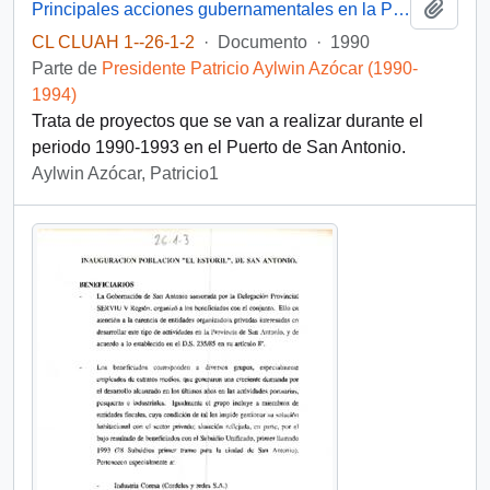
Añadi
Principales acciones gubernamentales en la Provincia de San Antonio Período 1990-1993
CL CLUAH 1--26-1-2
·
Documento
·
1990
Parte de
Presidente Patricio Aylwin Azócar (1990-
1994)
Trata de proyectos que se van a realizar durante el
periodo 1990-1993 en el Puerto de San Antonio.
Aylwin Azócar, Patricio1