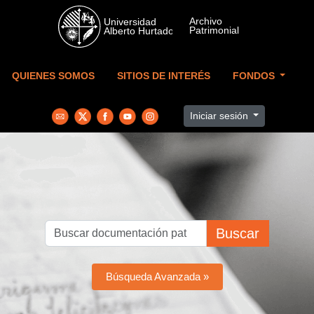
Skip to main content
QUIENES SOMOS
SITIOS DE INTERÉS
FONDOS
Iniciar sesión
Buscar
Búsqueda Avanzada »