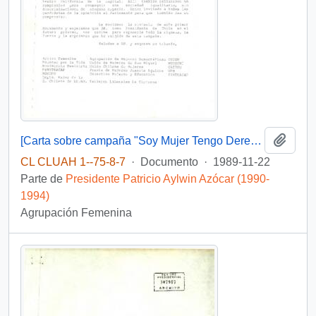
Añadi
[Carta sobre campaña "Soy Mujer Tengo Derecho"]
CL CLUAH 1--75-8-7
·
Documento
·
1989-11-22
Parte de
Presidente Patricio Aylwin Azócar (1990-
1994)
Agrupación Femenina