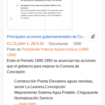
Añadi
Principales acciones gubernamentales de Concepción entre 1990-1993
CL CLUAH 1--26-5-20
·
Documento
·
1990
Parte de
Presidente Patricio Aylwin Azócar (1990-
1994)
Entre el Período 1990 1993 se anuncian las acciones
que el gobierno para mejorar la Comuna de
Concepión
Construcción Planta Elevadora aguas servidas,
sector La Leonera,Concepción
Mejoramiento Sistema Agua Potable, Chiguayante
Normalización Servicio
…
read more