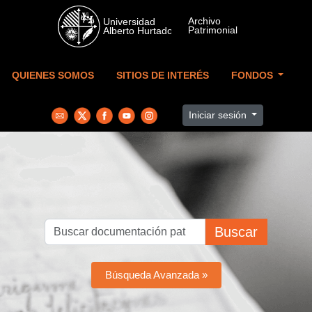
Skip to main content
QUIENES SOMOS
SITIOS DE INTERÉS
FONDOS
Iniciar sesión
Buscar
Búsqueda Avanzada »