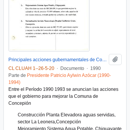
Añadi
Principales acciones gubernamentales de Concepción entre 1990-1993
CL CLUAH 1--26-5-20
·
Documento
·
1990
Parte de
Presidente Patricio Aylwin Azócar (1990-
1994)
Entre el Período 1990 1993 se anuncian las acciones
que el gobierno para mejorar la Comuna de
Concepión
Construcción Planta Elevadora aguas servidas,
sector La Leonera,Concepción
Mejoramiento Sistema Agua Potable, Chiguayante