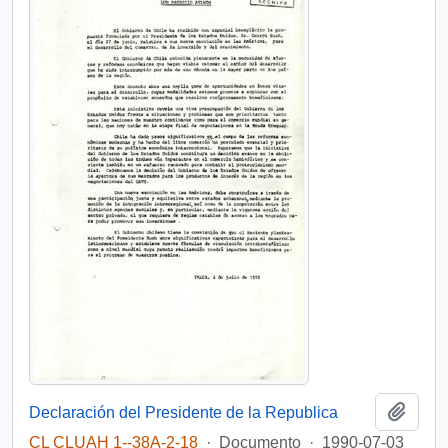
Añadi
Declaración del Presidente de la Republica
CL CLUAH 1--38A-2-18
·
Documento
·
1990-07-03