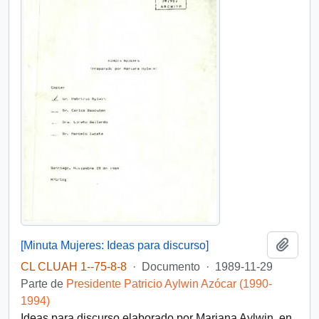
Añadi
[Minuta Mujeres: Ideas para discurso]
CL CLUAH 1--75-8-8
·
Documento
·
1989-11-29
Parte de
Presidente Patricio Aylwin Azócar (1990-
1994)
Ideas para discurso elaborado por Mariana Aylwin, en