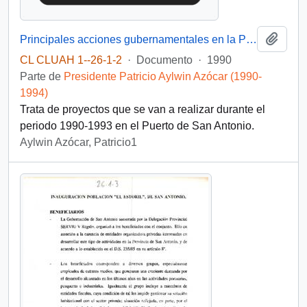
Añadi
Principales acciones gubernamentales en la Provincia de San Antonio Período 1990-1993
CL CLUAH 1--26-1-2
·
Documento
·
1990
Parte de
Presidente Patricio Aylwin Azócar (1990-
1994)
Trata de proyectos que se van a realizar durante el
periodo 1990-1993 en el Puerto de San Antonio.
Aylwin Azócar, Patricio1