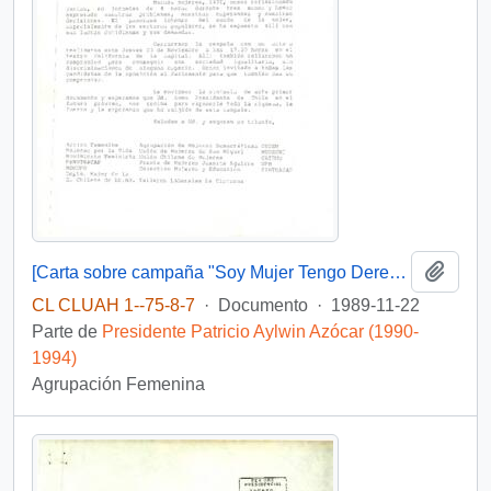
Añadi
[Carta sobre campaña "Soy Mujer Tengo Derecho"]
CL CLUAH 1--75-8-7
·
Documento
·
1989-11-22
Parte de
Presidente Patricio Aylwin Azócar (1990-
1994)
Agrupación Femenina