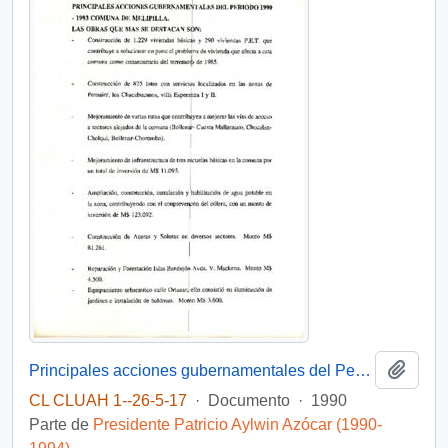
Añadi
Principales acciones gubernamentales del Período 1990-1993 Comuna de Melipilla
CL CLUAH 1--26-5-17
·
Documento
·
1990
Parte de
Presidente Patricio Aylwin Azócar (1990-