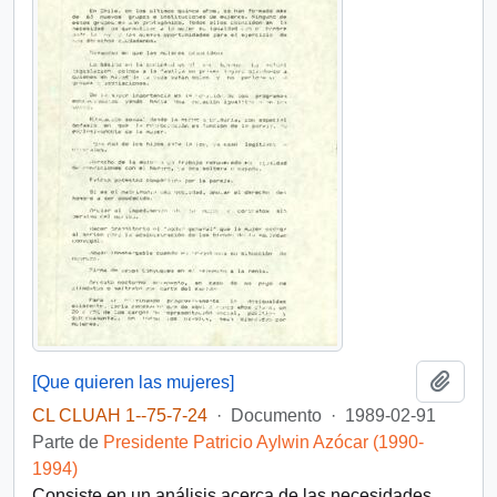
Añadi
[Que quieren las mujeres]
CL CLUAH 1--75-7-24
·
Documento
·
1989-02-91
Parte de
Presidente Patricio Aylwin Azócar (1990-
1994)
Consiste en un análisis acerca de las necesidades,