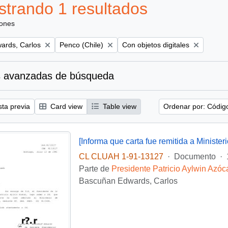
trando 1 resultados
iones
Remove filter:
Remove filter:
ards, Carlos
Penco (Chile)
Con objetos digitales
 avanzadas de búsqueda
sta previa
Card view
Table view
Ordenar por: Códig
CL CLUAH 1-91-13127
·
Documento
·
Parte de
Presidente Patricio Aylwin Azóc
Bascuñan Edwards, Carlos