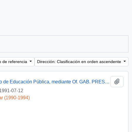
o de referencia
Dirección: Clasificación en orden ascendente
Añadi
[Informa que carta fue remitida a Ministerio de Educación Pública, mediante Of. GAB. PRES. (0) 91/2438]
1991-07-12
ar (1990-1994)