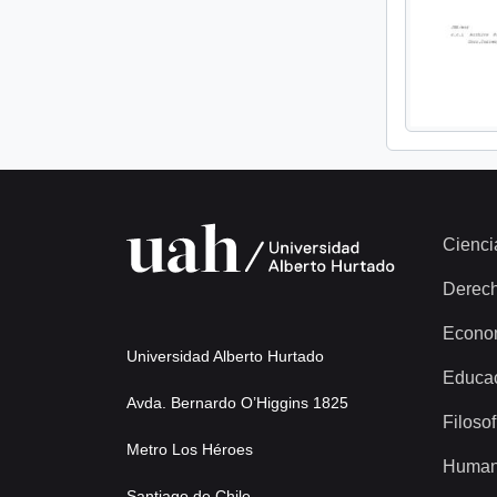
Cienci
Derec
Econo
Universidad Alberto Hurtado
Educa
Avda. Bernardo O’Higgins 1825
Filosof
Metro Los Héroes
Human
Santiago de Chile