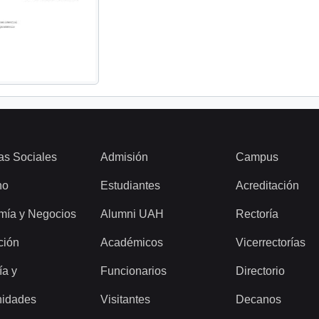
as Sociales
Admisión
Campus
ho
Estudiantes
Acreditación
mía y Negocios
Alumni UAH
Rectoría
ción
Académicos
Vicerrectorías
ía y
Funcionarios
Directorio
idades
Visitantes
Decanos