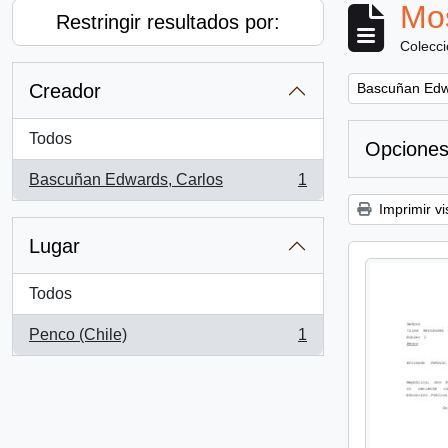
Mos
Restringir resultados por:
Colecc
Remove filter:
Creador
Bascuñan Edw
Todos
Opciones
Bascuñan Edwards, Carlos
1
, 1 resultados
Imprimir vi
Lugar
Todos
Penco (Chile)
1
, 1 resultados