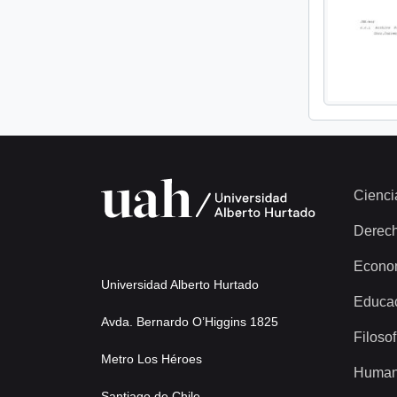
Cienci
Derec
Econo
Universidad Alberto Hurtado
Educa
Avda. Bernardo O’Higgins 1825
Filosof
Metro Los Héroes
Human
Santiago de Chile