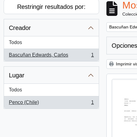
Mos
Restringir resultados por:
Colecc
Remove filter:
Creador
Bascuñan Edw
Todos
Opciones
Bascuñan Edwards, Carlos
1
, 1 resultados
Imprimir vi
Lugar
Todos
Penco (Chile)
1
, 1 resultados