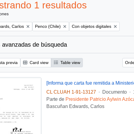
trando 1 resultados
iones
Remove filter:
Remove filter:
ards, Carlos
Penco (Chile)
Con objetos digitales
 avanzadas de búsqueda
sta previa
Card view
Table view
Orde
CL CLUAH 1-91-13127
·
Documento
·
Parte de
Presidente Patricio Aylwin Azóc
Bascuñan Edwards, Carlos