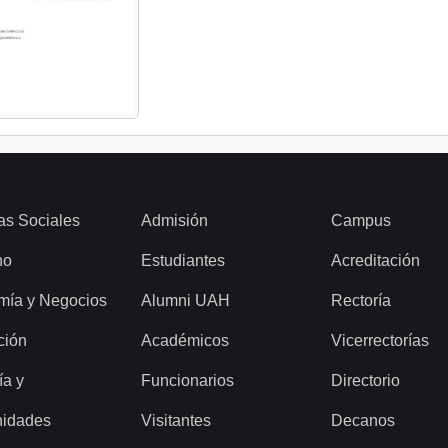
as Sociales
Admisión
Campus
ho
Estudiantes
Acreditación
mía y Negocios
Alumni UAH
Rectoría
ción
Académicos
Vicerrectorías
ía y
Funcionarios
Directorio
idades
Visitantes
Decanos