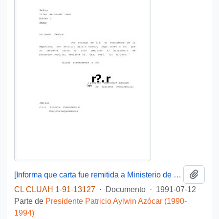
Añadi
[Informa que carta fue remitida a Ministerio de Educación Pública, mediante Of. GAB. PRES. (0) 91/2438]
CL CLUAH 1-91-13127
·
Documento
·
1991-07-12
Parte de
Presidente Patricio Aylwin Azócar (1990-
1994)