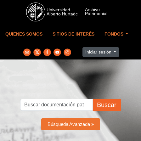
Skip to main content
QUIENES SOMOS
SITIOS DE INTERÉS
FONDOS
Iniciar sesión
Buscar
Búsqueda Avanzada »