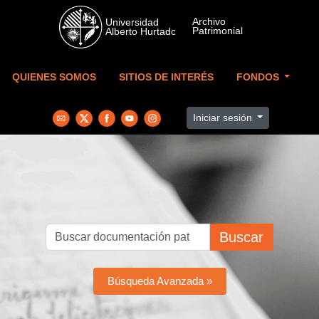
Skip to main content
QUIENES SOMOS
SITIOS DE INTERÉS
FONDOS
Iniciar sesión
Buscar
Búsqueda Avanzada »