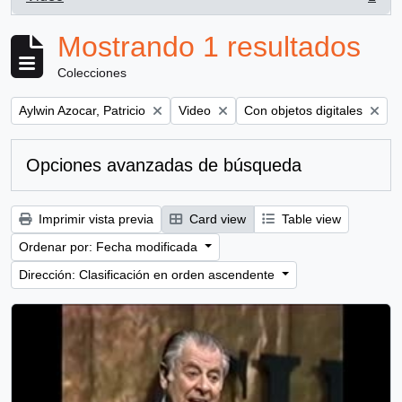
, 1 resultados
Mostrando 1 resultados
Colecciones
Remove filter:
Remove filter:
Remove filter:
Aylwin Azocar, Patricio
Video
Con objetos digitales
Opciones avanzadas de búsqueda
Imprimir vista previa
Card view
Table view
Ordenar por: Fecha modificada
Dirección: Clasificación en orden ascendente