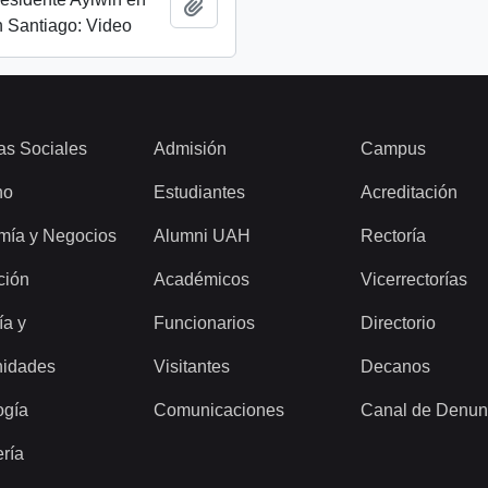
Añadir al portapapeles
 Santiago: Video
as Sociales
Admisión
Campus
ho
Estudiantes
Acreditación
mía y Negocios
Alumni UAH
Rectoría
ción
Académicos
Vicerrectorías
ía y
Funcionarios
Directorio
idades
Visitantes
Decanos
ogía
Comunicaciones
Canal de Denun
ería