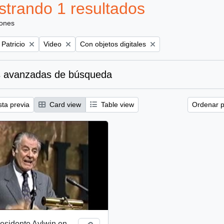
trando 1 resultados
iones
Remove filter:
Remove filter:
 Patricio
Video
Con objetos digitales
 avanzadas de búsqueda
sta previa
Card view
Table view
Ordenar p
esidente Aylwin en