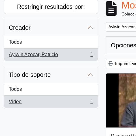
Mos
Restringir resultados por:
Colecc
Remove filter:
Creador
Aylwin Azocar,
Todos
Opciones
Aylwin Azocar, Patricio
1
, 1 resultados
Imprimir vi
Tipo de soporte
Todos
Video
1
, 1 resultados
Discurso Pr