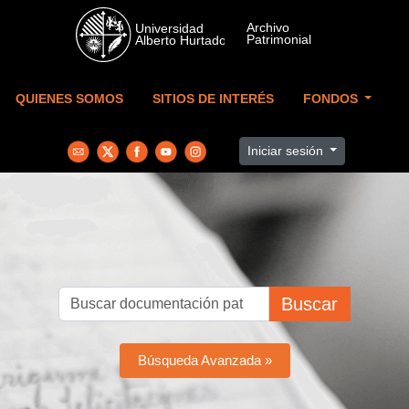
Skip to main content
QUIENES SOMOS
SITIOS DE INTERÉS
FONDOS
Iniciar sesión
Buscar
Búsqueda Avanzada »