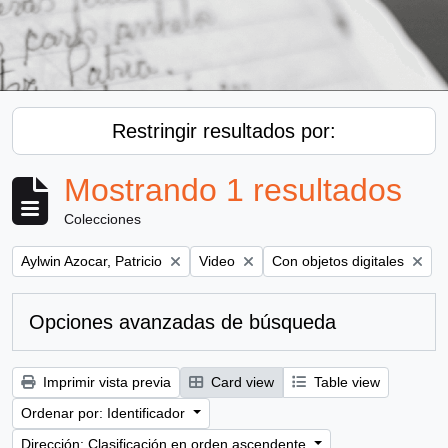
Restringir resultados por:
Mostrando 1 resultados
Colecciones
Remove filter:
Remove filter:
Remove filter:
Aylwin Azocar, Patricio
Video
Con objetos digitales
Opciones avanzadas de búsqueda
Imprimir vista previa
Card view
Table view
Ordenar por: Identificador
Dirección: Clasificación en orden ascendente