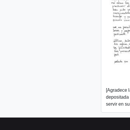
[Agradece l
depositada e
servir en s