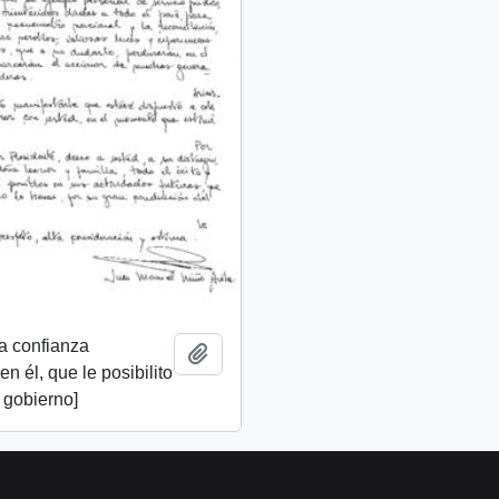
a confianza
Add to clipboard
n él, que le posibilito
u gobierno]