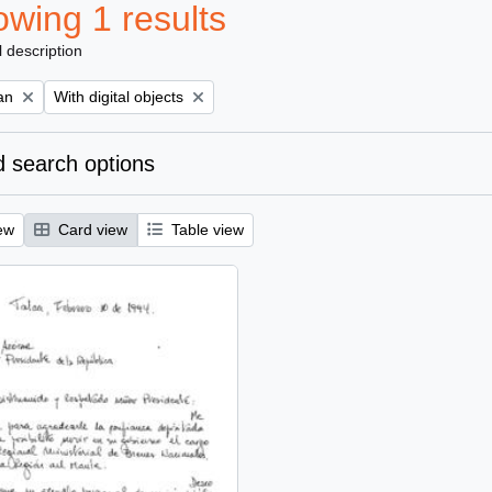
wing 1 results
l description
Remove filter:
an
With digital objects
 search options
ew
Card view
Table view