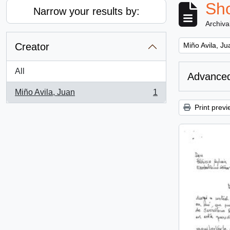
Sho
Narrow your results by:
Archiva
Remove filter:
Creator
Miño Avila, Ju
All
Advanced
Miño Avila, Juan
1
, 1 results
Print previ