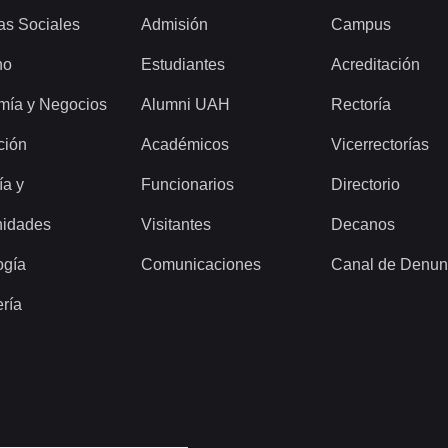
as Sociales
Admisión
Campus
ho
Estudiantes
Acreditación
mía y Negocios
Alumni UAH
Rectoría
ción
Académicos
Vicerrectorías
ía y
Funcionarios
Directorio
idades
Visitantes
Decanos
ogía
Comunicaciones
Canal de Denun
ería