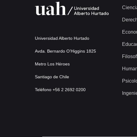
Cienci
Derec
Econo
Universidad Alberto Hurtado
Educa
Avda. Bernardo O’Higgins 1825
Filosof
Metro Los Héroes
Human
Santiago de Chile
Psicol
Teléfono +56 2 2692 0200
Ingeni