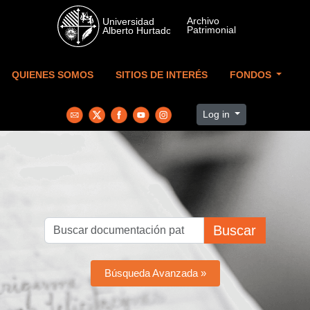
Skip to main content
QUIENES SOMOS
SITIOS DE INTERÉS
FONDOS
Log in
Buscar
Búsqueda Avanzada »