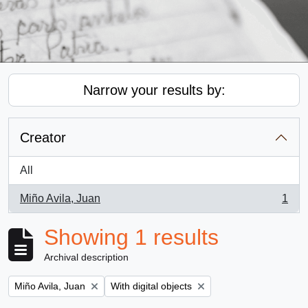
Narrow your results by:
Creator
All
Miño Avila, Juan
1
, 1 results
Showing 1 results
Archival description
Remove filter:
Remove filter:
Miño Avila, Juan
With digital objects