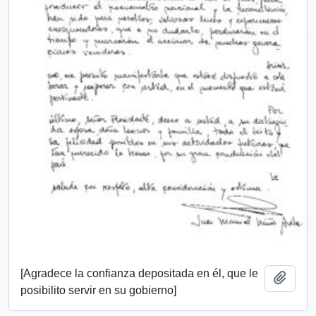
[Agradece la confianza depositada en él, que le
Add t
posibilito servir en su gobierno]