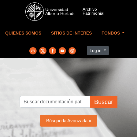
Skip to main content
QUIENES SOMOS
SITIOS DE INTERÉS
FONDOS
Log in
Buscar
Búsqueda Avanzada »