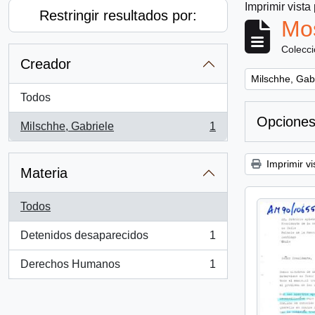
Imprimir vista
Restringir resultados por:
Mos
Colecc
Creador
Remove filter:
Milschhe, Gab
Todos
Opciones
Milschhe, Gabriele
1
, 1 resultados
Imprimir vi
Materia
Todos
Detenidos desaparecidos
1
, 1 resultados
Derechos Humanos
1
, 1 resultados