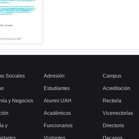
as Sociales
Admisión
Campus
ho
Estudiantes
Acreditación
mía y Negocios
Alumni UAH
Rectoría
ción
Académicos
Vicerrectorías
ía y
Funcionarios
Directorio
idades
Visitantes
Decanos