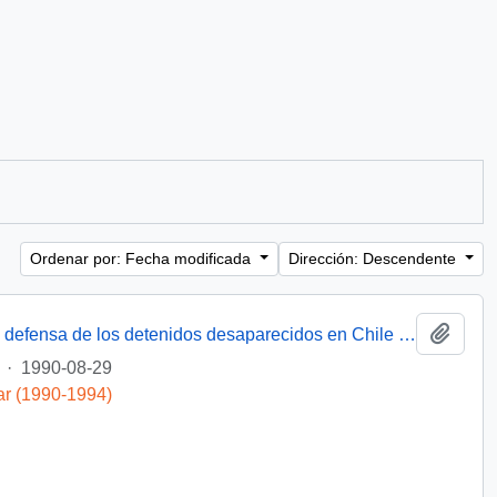
Ordenar por: Fecha modificada
Dirección: Descendente
Añadi
[Miembro de Amnistía Internacional por la defensa de los detenidos desaparecidos en Chile felicita por la creación de la Comisión de de Verdad y Reconciliación]
·
1990-08-29
ar (1990-1994)