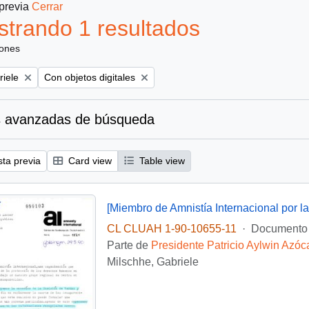
 previa
Cerrar
trando 1 resultados
iones
Remove filter:
riele
Con objetos digitales
 avanzadas de búsqueda
sta previa
Card view
Table view
CL CLUAH 1-90-10655-11
·
Documento
Parte de
Presidente Patricio Aylwin Azóc
Milschhe, Gabriele