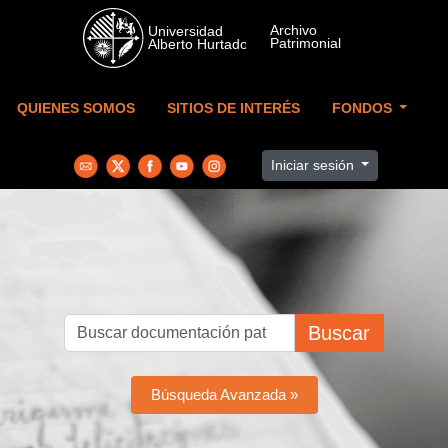
Skip to main content
QUIENES SOMOS
SITIOS DE INTERÉS
FONDOS
Iniciar sesión
Buscar
Búsqueda Avanzada »