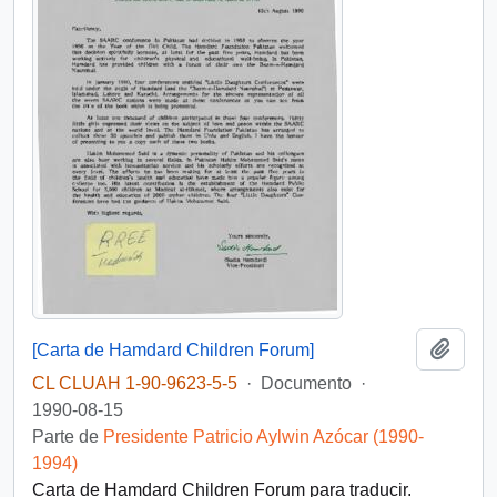
Añadi
[Carta de Hamdard Children Forum]
CL CLUAH 1-90-9623-5-5
·
Documento
·
1990-08-15
Parte de
Presidente Patricio Aylwin Azócar (1990-
1994)
Carta de Hamdard Children Forum para traducir.