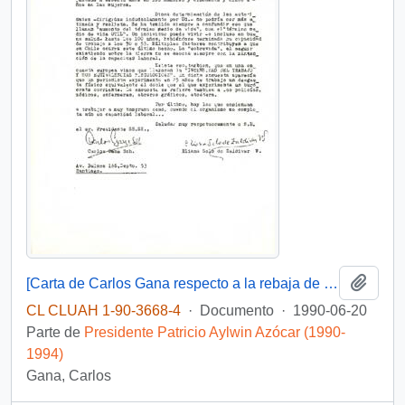
Añadi
[Carta de Carlos Gana respecto a la rebaja de la edad de jubilación]
CL CLUAH 1-90-3668-4
·
Documento
·
1990-06-20
Parte de
Presidente Patricio Aylwin Azócar (1990-
1994)
Gana, Carlos