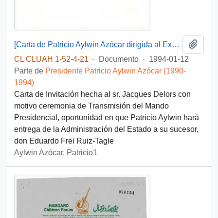
Añadi
[Carta de Patricio Aylwin Azócar dirigida al Excelentísimo Señor Jacques Delors, Presidente de la Comisión de las Comunidades Europeas
CL CLUAH 1-52-4-21
·
Documento
·
1994-01-12
Parte de
Presidente Patricio Aylwin Azócar (1990-
1994)
Carta de Invitación hecha al sr. Jacques Delors con
motivo ceremonia de Transmisión del Mando
Presidencial, oportunidad en que Patricio Aylwin hará
entrega de la Administración del Estado a su sucesor,
don Eduardo Frei Ruiz-Tagle
Aylwin Azócar, Patricio1