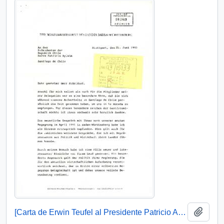
Añadi
[Carta de Erwin Teufel al Presidente Patricio Aylwin Azócar]