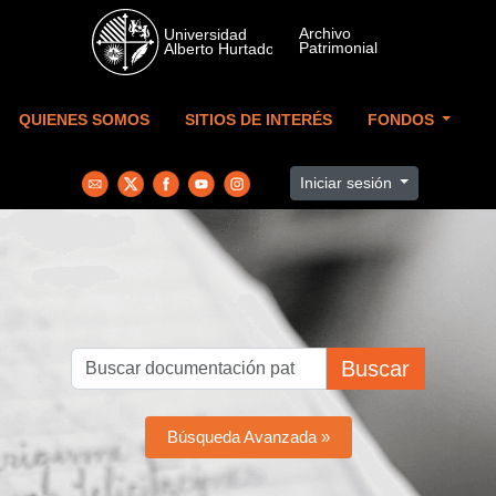
Skip to main content
QUIENES SOMOS
SITIOS DE INTERÉS
FONDOS
Iniciar sesión
Buscar
Búsqueda Avanzada »