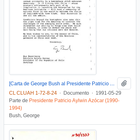
Añadi
[Carta de George Bush al Presidente Patricio Aylwin Azócar]
CL CLUAH 1-72-8-24
·
Documento
·
1991-05-29
Parte de
Presidente Patricio Aylwin Azócar (1990-
1994)
Bush, George