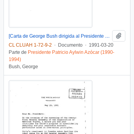
Añadi
[Carta de George Bush dirigida al Presidente Patricio Aylwin Azócar]
CL CLUAH 1-72-9-2
·
Documento
·
1991-03-20
Parte de
Presidente Patricio Aylwin Azócar (1990-
1994)
Bush, George