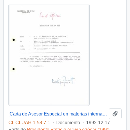
Añadi
[Carta de Asesor Especial en materias internacionales a S.E Presidente Patricio Aylwin]
CL CLUAH 1-58-7-1
·
Documento
·
1992-12-17
Parte de
Presidente Patricio Aylwin Azócar (1990-