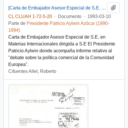
Añadi
[Carta de Embajador Asesor Especial de S.E. en Materias Internacionales dirigida a S.E El Presidente Patricio Aylwin]
CL CLUAH 1-72-5-20
·
Documento
·
1993-03-10
Parte de
Presidente Patricio Aylwin Azócar (1990-
1994)
Carta de Embajador Asesor Especial de S.E. en
Materias Internacionales dirigida a S.E El Presidente
Patricio Aylwin donde acompaña informe relativo al
"debate sobre la política comercial de la Comunidad
Europea".
Cifuentes Allel, Roberto