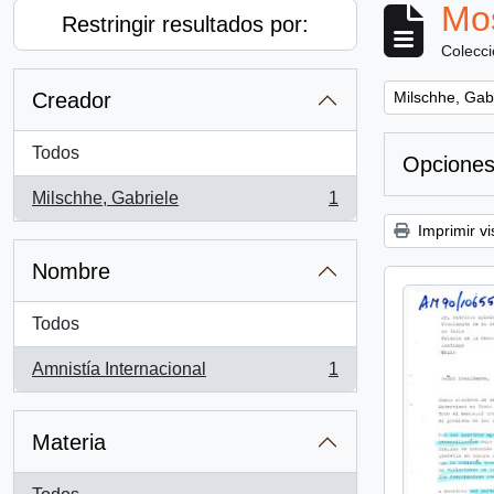
Mos
Restringir resultados por:
Colecc
Remove filter:
Creador
Milschhe, Gab
Todos
Opciones
Milschhe, Gabriele
1
, 1 resultados
Imprimir vi
Nombre
Todos
Amnistía Internacional
1
, 1 resultados
Materia