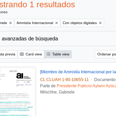
trando 1 resultados
iones
Remove filter:
Remove filter:
riele
Amnistía Internacional
Con objetos digitales
 avanzadas de búsqueda
sta previa
Card view
Table view
Ordenar por
CL CLUAH 1-90-10655-11
·
Documento
Parte de
Presidente Patricio Aylwin Azóc
Milschhe, Gabriele