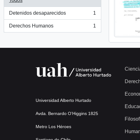
Todos
Detenidos desaparecidos
1
, 1 resultados
Derechos Humanos
1
, 1 resultados
Cienci
Derec
Econo
Universidad Alberto Hurtado
Educa
Avda. Bernardo O’Higgins 1825
Filosof
Metro Los Héroes
Human
Santiago de Chile