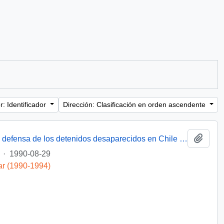
: Identificador
Dirección: Clasificación en orden ascendente
Añadi
[Miembro de Amnistía Internacional por la defensa de los detenidos desaparecidos en Chile felicita por la creación de la Comisión de de Verdad y Reconciliación]
·
1990-08-29
ar (1990-1994)