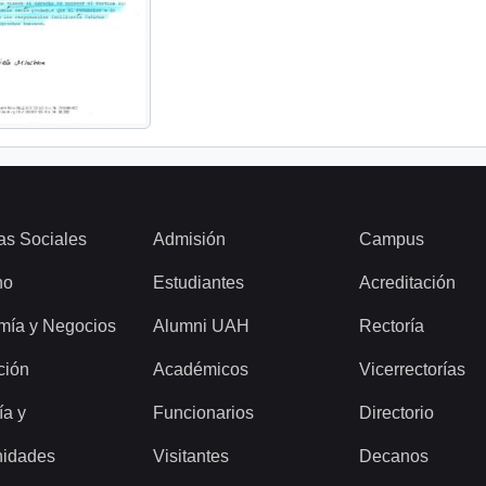
as Sociales
Admisión
Campus
ho
Estudiantes
Acreditación
mía y Negocios
Alumni UAH
Rectoría
ción
Académicos
Vicerrectorías
ía y
Funcionarios
Directorio
idades
Visitantes
Decanos