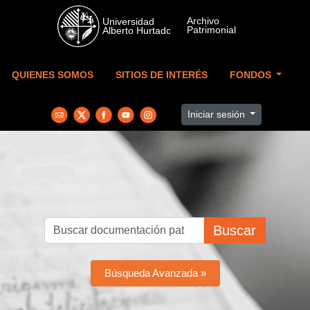
Skip to main content
QUIENES SOMOS
SITIOS DE INTERÉS
FONDOS
Iniciar sesión
Buscar
Búsqueda Avanzada »