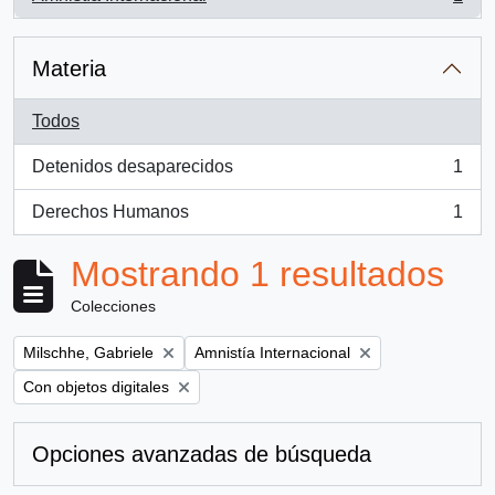
, 1 resultados
Materia
Todos
Detenidos desaparecidos
1
, 1 resultados
Derechos Humanos
1
, 1 resultados
Mostrando 1 resultados
Colecciones
Remove filter:
Remove filter:
Milschhe, Gabriele
Amnistía Internacional
Remove filter:
Con objetos digitales
Opciones avanzadas de búsqueda