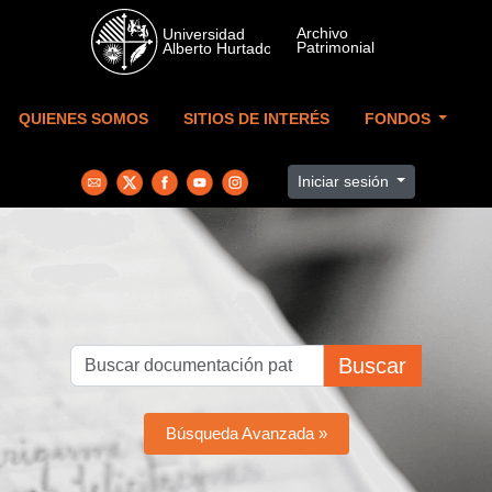
Skip to main content
QUIENES SOMOS
SITIOS DE INTERÉS
FONDOS
Iniciar sesión
Buscar
Búsqueda Avanzada »