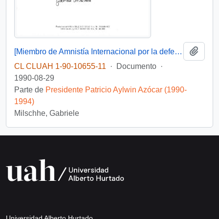
Añadi
[Miembro de Amnistía Internacional por la defensa de los detenidos desaparecidos en Chile felicita por la creación de la Comisión de de Verdad y Reconciliación]
CL CLUAH 1-90-10655-11
·
Documento
·
1990-08-29
Parte de
Presidente Patricio Aylwin Azócar (1990-
1994)
Milschhe, Gabriele
Universidad Alberto Hurtado