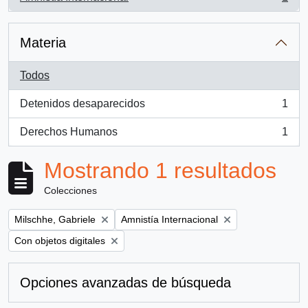
, 1 resultados
Materia
Todos
Detenidos desaparecidos
1
, 1 resultados
Derechos Humanos
1
, 1 resultados
Mostrando 1 resultados
Colecciones
Remove filter:
Remove filter:
Milschhe, Gabriele
Amnistía Internacional
Remove filter:
Con objetos digitales
Opciones avanzadas de búsqueda