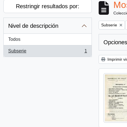
Mos
Restringir resultados por:
Colecc
Remove filter:
Nivel de descripción
Subserie
Todos
Opciones
Subserie
1
, 1 resultados
Imprimir vi