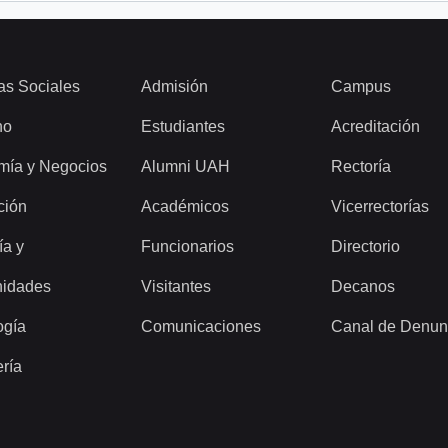
as Sociales
Admisión
Campus
ho
Estudiantes
Acreditación
mía y Negocios
Alumni UAH
Rectoría
ción
Académicos
Vicerrectorías
ía y
Funcionarios
Directorio
idades
Visitantes
Decanos
ogía
Comunicaciones
Canal de Denun
ería