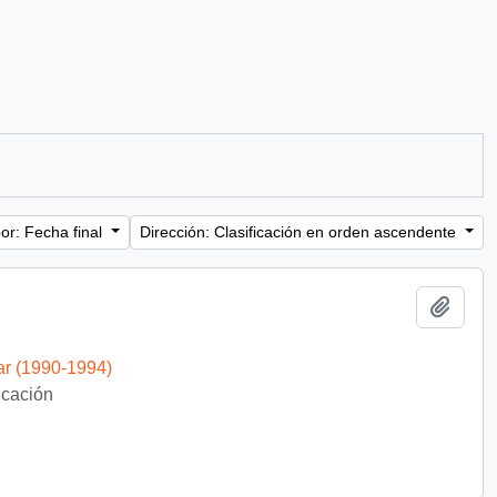
or: Fecha final
Dirección: Clasificación en orden ascendente
Añadi
ar (1990-1994)
ficación