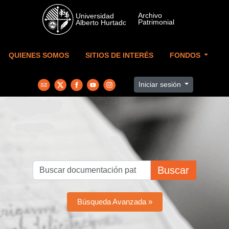
Skip to main content
QUIENES SOMOS
SITIOS DE INTERÉS
FONDOS
Iniciar sesión
Buscar
Búsqueda Avanzada »