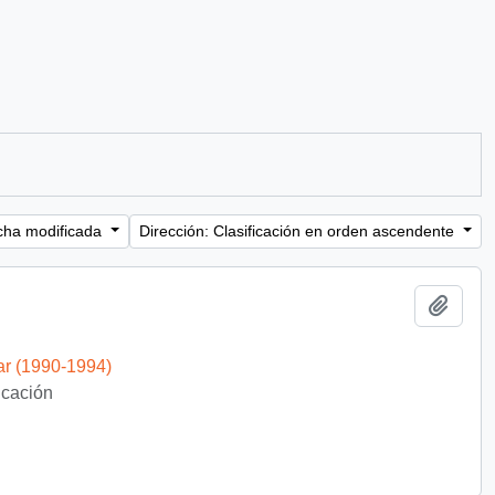
cha modificada
Dirección: Clasificación en orden ascendente
Añadi
ar (1990-1994)
ficación