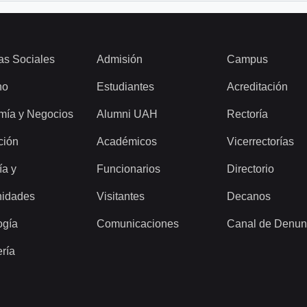
as Sociales
Admisión
Campus
ho
Estudiantes
Acreditación
mía y Negocios
Alumni UAH
Rectoría
ción
Académicos
Vicerrectorías
ía y
Funcionarios
Directorio
idades
Visitantes
Decanos
ogía
Comunicaciones
Canal de Denun
ería