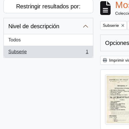
Mos
Restringir resultados por:
Colecc
Remove filter:
Nivel de descripción
Subserie
Todos
Opciones
Subserie
1
, 1 resultados
Imprimir vi