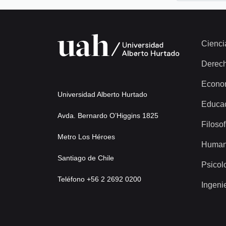
Cienci
Derec
Econo
Universidad Alberto Hurtado
Educa
Avda. Bernardo O’Higgins 1825
Filosof
Metro Los Héroes
Human
Santiago de Chile
Psicol
Teléfono +56 2 2692 0200
Ingeni