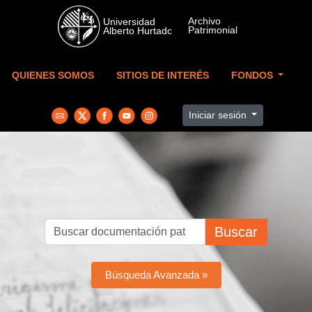
Skip to main content
QUIENES SOMOS
SITIOS DE INTERÉS
FONDOS
Iniciar sesión
Buscar
Búsqueda Avanzada »