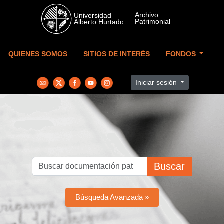
Skip to main content
QUIENES SOMOS
SITIOS DE INTERÉS
FONDOS
Iniciar sesión
Buscar
Búsqueda Avanzada »