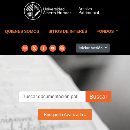
Skip to main content
QUIENES SOMOS
SITIOS DE INTERÉS
FONDOS
Iniciar sesión
Buscar
Búsqueda Avanzada »