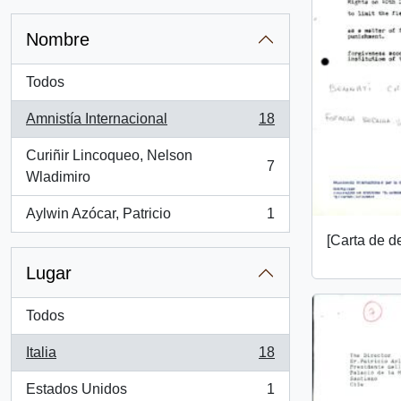
Nombre
Todos
Amnistía Internacional
18
, 18 resultados
Curiñir Lincoqueo, Nelson
7
, 7 resultados
Wladimiro
Aylwin Azócar, Patricio
1
, 1 resultados
[Carta de 
Lugar
Todos
Italia
18
, 18 resultados
Estados Unidos
1
, 1 resultados