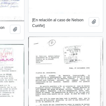
[En relación al caso de Nelson
Añadi
Curiñir]
son
Añadir al portapapeles