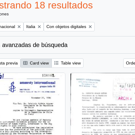
trando 18 resultados
iones
Remove filter:
Remove filter:
nacional
Italia
Con objetos digitales
 avanzadas de búsqueda
sta previa
Card view
Table view
Orde