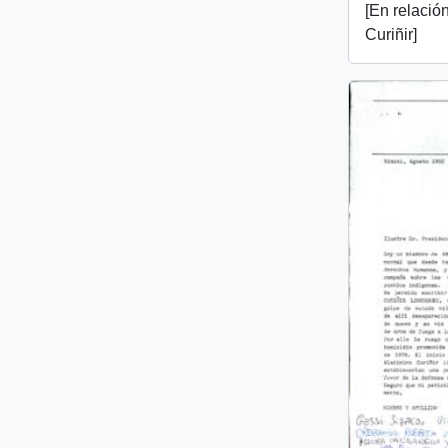
[En relació
Curiñir]