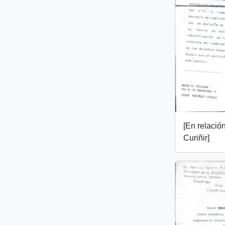
[En relació
Curiñir]