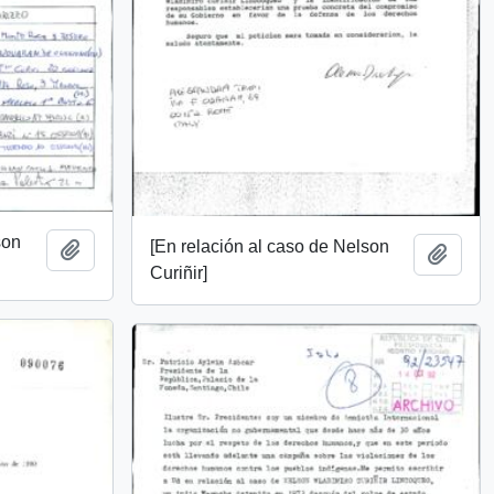
son
[En relación al caso de Nelson
Añadir al portapapeles
Añadi
Curiñir]