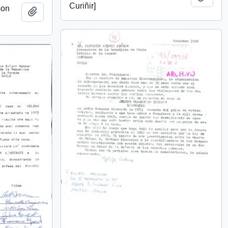
Curiñir]
son
Añadir al portapapeles