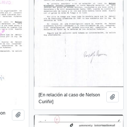
[En relación al caso de Nelson
Añadi
Curiñir]
son
Añadir al portapapeles