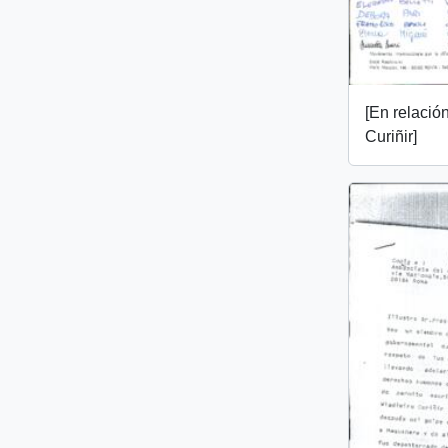
[En relació
Curiñir]