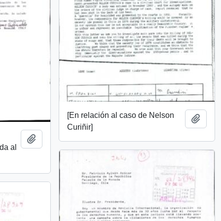
[En relación al caso de Nelson
Añadi
Curiñir]
Añadir al portapapeles
ida al