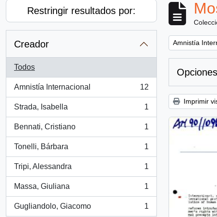
Mos
Restringir resultados por:
Colecc
Remove filter:
Creador
Amnistía Inter
Todos
Opciones
Amnistía Internacional
12
, 12 resultados
Imprimir vi
Strada, Isabella
1
, 1 resultados
Bennati, Cristiano
1
, 1 resultados
Tonelli, Bárbara
1
, 1 resultados
Tripi, Alessandra
1
, 1 resultados
Massa, Giuliana
1
, 1 resultados
Gugliandolo, Giacomo
1
, 1 resultados