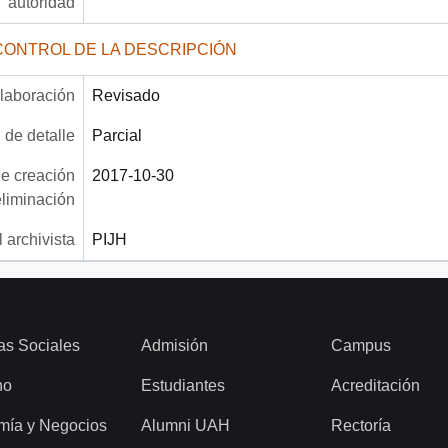
autoridad
CONTROL DE LA DESCRIPCIÓN
laboración
Revisado
 de detalle
Parcial
e creación
2017-10-30
eliminación
 archivista
PIJH
as Sociales
Admisión
Campus
ho
Estudiantes
Acreditación
mía y Negocios
Alumni UAH
Rectoría