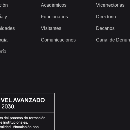
ción
Académicos
Vicerrectorías
ía y
Funcionarios
Directorio
idades
Visitantes
Decanos
ogía
Comunicaciones
Canal de Denun
ería