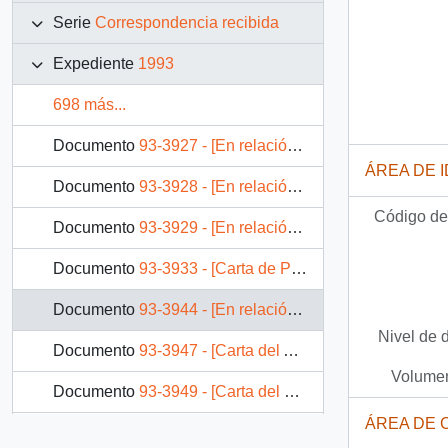
Serie
Correspondencia recibida
Expediente
1993
698 más...
Documento
93-3927 - [En relación al caso de Nelson Curiñir]
ÁREA DE 
Documento
93-3928 - [En relación al caso de Nelson Curiñir]
Código de 
Documento
93-3929 - [En relación al caso de Nelson Curiñir]
Documento
93-3933 - [Carta de Presos Políticos en que piden solicitud de indulto]
Documento
93-3944 - [En relación al caso de Nelson Curiñir]
Nivel de 
Documento
93-3947 - [Carta del Alcalde del Maule]
Volumen
Documento
93-3949 - [Carta del Jardín Infantil Fancy Blue]
ÁREA DE 
Documento
93-3952 - [Carta del Centro Audiovisual Socio Educacional Regional]