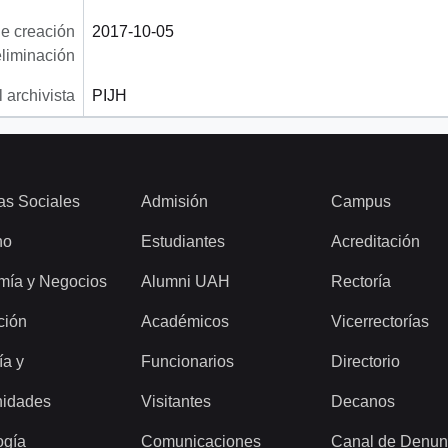
e creación
2017-10-05
eliminación
 archivista
PIJH
as Sociales
Admisión
Campus
ho
Estudiantes
Acreditación
mía y Negocios
Alumni UAH
Rectoría
ción
Académicos
Vicerrectorías
ía y
Funcionarios
Directorio
idades
Visitantes
Decanos
ogía
Comunicaciones
Canal de Denun