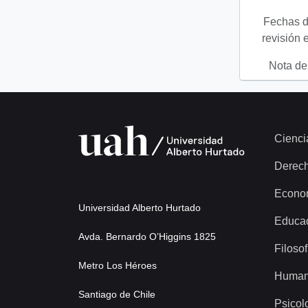
Fechas d
revisión 
Nota del
Cienci
Derec
Econo
Universidad Alberto Hurtado
Educa
Avda. Bernardo O’Higgins 1825
Filosof
Metro Los Héroes
Human
Santiago de Chile
Psicol