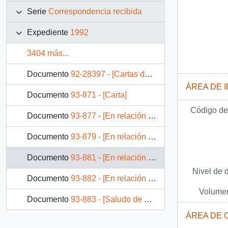
Serie
Correspondencia recibida
Expediente
1992
3404 más...
Documento
92-28397 - [Cartas del Lector]
ÁREA DE 
Documento
93-871 - [Carta]
Código de 
Documento
93-877 - [En relación al caso de Nelson Curiñir]
Documento
93-879 - [En relación al caso de Nelson Curiñir]
Documento
93-881 - [En relación al caso de Nelson Curiñir]
Nivel de 
Documento
93-882 - [En relación al caso de Nelson Curiñir]
Volumen
Documento
93-883 - [Saludo de Navidad y Año Nuevo al Presidente Patricio Aylwin]
ÁREA DE 
Documento
93-888 - [En relación al caso de Nelson Curiñir]