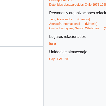
Correspondencia
Detenidos desaparecidos Chile 1973-198
Personas y organizaciones relac
Tripi, Alessandra
(Creador)
Amnistía Internacional
(Materia)
Curiñir Lincoqueo, Nelson Wladimiro
(M
Lugares relacionados
Italia
Unidad de almacenaje
Caja:
PAC 205