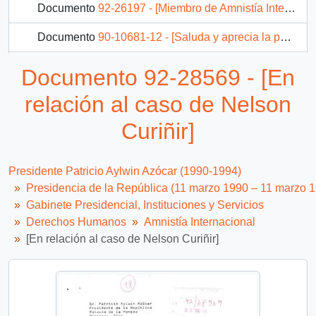
Documento
92-26197 - [Miembro de Amnistía Internacional se opone a la pena de muerte y solicita clemencia para condenado]
Documento
90-10681-12 - [Saluda y aprecia la puesta en marcha de la Comisión de Verdad y Reconciliación]
Documento
92-28341 - [Carta por petición de Justicia por detenidos desaparecidos indígenas]
Documento 92-28569 - [En
115 más...
relación al caso de Nelson
Curiñir]
Presidente Patricio Aylwin Azócar (1990-1994)
Presidencia de la República (11 marzo 1990 – 11 marzo 
Gabinete Presidencial, Instituciones y Servicios
Derechos Humanos
Amnistía Internacional
[En relación al caso de Nelson Curiñir]