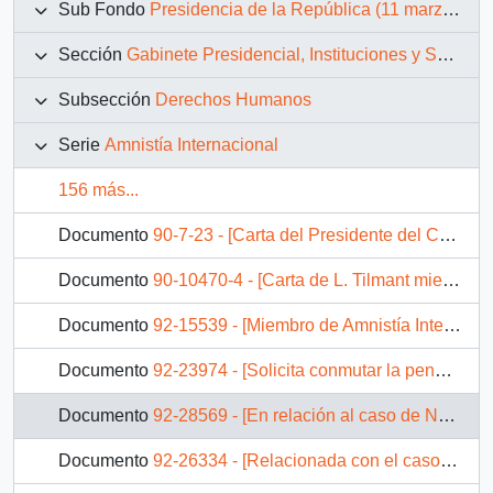
Sub Fondo
Presidencia de la República (11 marzo 1990 – 11 marzo 1994)
Sección
Gabinete Presidencial, Instituciones y Servicios
Subsección
Derechos Humanos
Serie
Amnistía Internacional
156 más...
Documento
90-7-23 - [Carta del Presidente del Comité Ejecutivo de Amnistía Internacional dirigida al Presidente Patricio Aylwin]
Documento
90-10470-4 - [Carta de L. Tilmant miembro de Grupo No. 151 Flurus de Amnistía Internacional Sección Bélgica felictando al Presidente por su gestión y alabando sus reformas legislativas especialmente en derechos humanos y la abolición de la pena de muerte]
Documento
92-15539 - [Miembro de Amnistía Internacional solicita la abolición de la tortura]
Documento
92-23974 - [Solicita conmutar la pena de muerte de Rafael Escorza]
Documento
92-28569 - [En relación al caso de Nelson Curiñir]
Documento
92-26334 - [Relacionada con el caso de Alfonso Chanfreau]