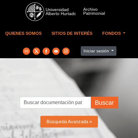
Skip to main content
QUIENES SOMOS
SITIOS DE INTERÉS
FONDOS
Iniciar sesión
Buscar
Búsqueda Avanzada »